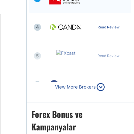
4
Read Review
5
Read Review
6
Read Review
View More Brokers
Forex Bonus ve
7
Read Review
Kampanyalar