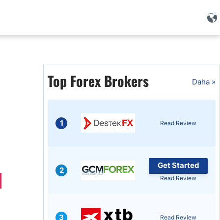
i
Top Forex Brokers
Daha »
1
Read Review
Get Started
2
Read Review
i
3
Read Review