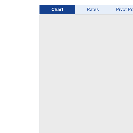
Chart
Rates
Pivot Po