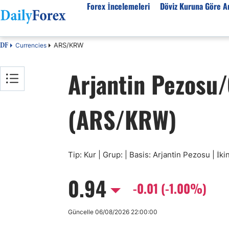
Forex İncelemeleri
Döviz Kuruna Göre An
ARS/KRW
Currencies
DF
Forex İncelemeleri
Döviz kuruna göre Analiz
Eğitim Kaynakları
Arjantin Pezosu
Forex Firmaları
EUR-USD
Forex Eğitimi
SPK Lisanslı Forex
EUR-TRY
Ekonomik Sözlük
(ARS/KRW)
Otomatik Forex
USD-JPY
Forex Nedir
Forex Sinyalleri
GBP-USD
İslami Forex
Forex Ürünleri
USD-CHF
Forex Seminerleri
Forex Kursları
USD-CAD
Forex Düzenlemeler
Tip: Kur | Grup: | Basis: Arjantin Pezosu | İ
Forex Bonusları
AUD-USD
0.94
Tüm Firmaların İncelemeleri
Altın
-0.01 (-1.00%)
Petrol
Güncelle 06/08/2026 22:00:00