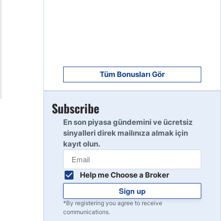
8
Read Review
9
Read Review
Tüm Bonusları Gör
Subscribe
10
Read Review
En son piyasa gündemini ve ücretsiz
sinyalleri direk mailınıza almak için
kayıt olun.
Help me Choose a Broker
Sign up
*By registering you agree to receive
communications.