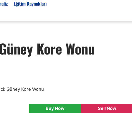
aliz
Eğitim Kaynakları
Forex Haberleri
/Güney Kore Wonu
Türkiye Finans Haberler
Teknik Analiz
Temel Analiz
Forex Expo
Bülten
Detaylı Teknik Analizler
kinci: Güney Kore Wonu
EUR/TRY
USD/TRY
Buy Now
Sell Now
Ücretsiz Forex Sinyaller
Altın Teknik Analiz