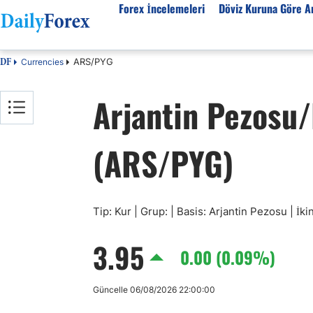
Forex İncelemeleri
Döviz Kuruna Göre An
ARS/PYG
Currencies
DF
Forex İncelemeleri
Döviz kuruna göre Analiz
Eğitim Kaynakları
Arjantin Pezosu
Forex Firmaları
EUR-USD
Forex Eğitimi
SPK Lisanslı Forex
EUR-TRY
Ekonomik Sözlük
(ARS/PYG)
Otomatik Forex
USD-JPY
Forex Nedir
Forex Sinyalleri
GBP-USD
İslami Forex
Forex Ürünleri
USD-CHF
Forex Seminerleri
Forex Kursları
USD-CAD
Forex Düzenlemeler
Tip: Kur | Grup: | Basis: Arjantin Pezosu | İk
Forex Bonusları
AUD-USD
3.95
Tüm Firmaların İncelemeleri
Altın
0.00 (0.09%)
Petrol
Güncelle 06/08/2026 22:00:00