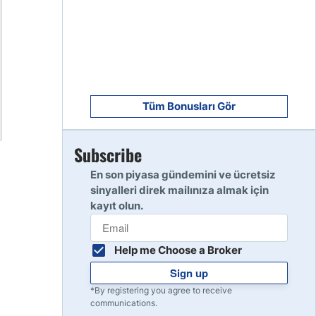
8
Read Review
9
Read Review
Tüm Bonusları Gör
Subscribe
10
Read Review
En son piyasa gündemini ve ücretsiz
sinyalleri direk mailınıza almak için
kayıt olun.
Help me Choose a Broker
Sign up
*By registering you agree to receive
communications.