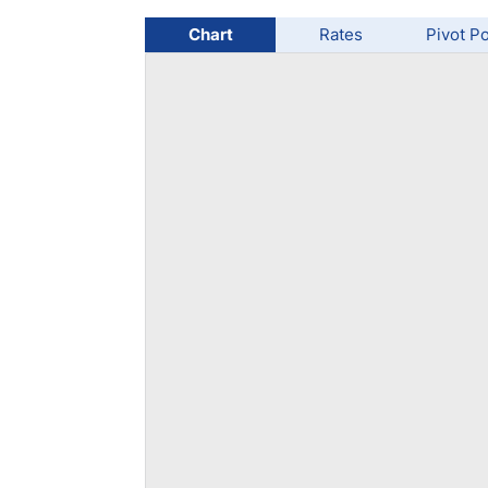
Chart
Rates
Pivot Po