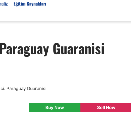
aliz
Eğitim Kaynakları
Forex Haberleri
/Paraguay Guaranisi
Türkiye Finans Haberler
Teknik Analiz
Temel Analiz
Forex Expo
Bülten
Detaylı Teknik Analizler
inci: Paraguay Guaranisi
EUR/TRY
USD/TRY
Buy Now
Sell Now
Ücretsiz Forex Sinyaller
Altın Teknik Analiz