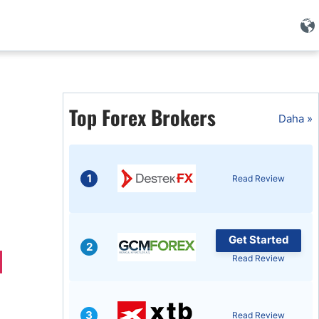
i
Top Forex Brokers
Daha »
1
Read Review
Get Started
2
Read Review
i
3
Read Review