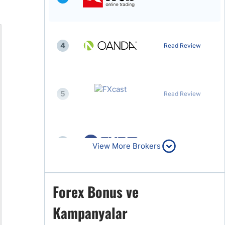
4
Read Review
5
Read Review
6
Read Review
View More Brokers
Forex Bonus ve
7
Read Review
Kampanyalar