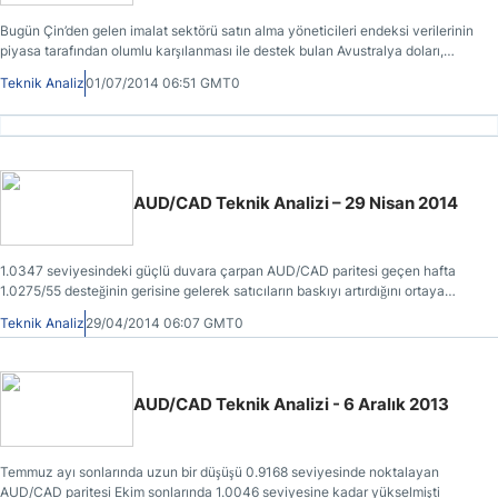
Bugün Çin’den gelen imalat sektörü satın alma yöneticileri endeksi verilerinin
piyasa tarafından olumlu karşılanması ile destek bulan Avustralya doları,
Avustralya Merkez Bankasının faiz oranlarını %2.5 seviyesinde tutma kararı
Teknik Analiz
01/07/2014 06:51 GMT0
ertesinde kazandığı toprakları genişletmiştir.
AUD/CAD Teknik Analizi – 29 Nisan 2014
1.0347 seviyesindeki güçlü duvara çarpan AUD/CAD paritesi geçen hafta
1.0275/55 desteğinin gerisine gelerek satıcıların baskıyı artırdığını ortaya
çıkarmıştı.
Teknik Analiz
29/04/2014 06:07 GMT0
AUD/CAD Teknik Analizi - 6 Aralık 2013
Temmuz ayı sonlarında uzun bir düşüşü 0.9168 seviyesinde noktalayan
AUD/CAD paritesi Ekim sonlarında 1.0046 seviyesine kadar yükselmişti