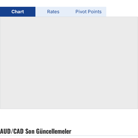
USD/BRL
Chart
Rates
Pivot Points
Bitcoin/USD
Gold
Crude Oil
All Currencies
Commodities
Indices
AUD/CAD Son Güncellemeler