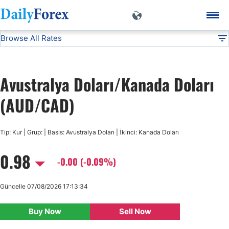
Browse All Rates
AUD/CAD
Currencies
DF
EUR/USD
Avustralya Doları/Kanada Doları
USD/JPY
(AUD/CAD)
GBP/USD
Tip: Kur | Grup: | Basis: Avustralya Doları | İkinci: Kanada Doları
0.98
USD/CHF
-0.00 (-0.09%)
USD/CAD
Güncelle 07/08/2026 17:13:34
Buy Now
Sell Now
AUD/USD