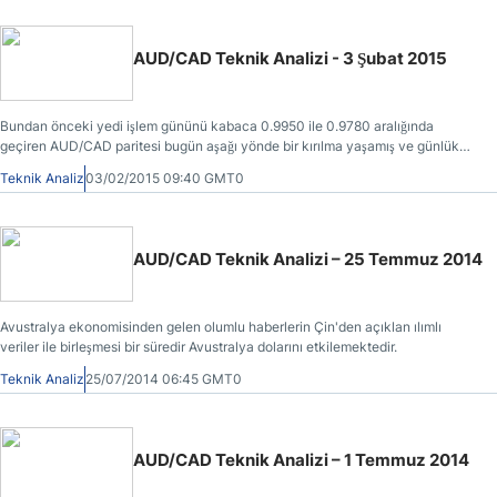
AUD/CAD Teknik Analizi - 3 Şubat 2015
Bundan önceki yedi işlem gününü kabaca 0.9950 ile 0.9780 aralığında
geçiren AUD/CAD paritesi bugün aşağı yönde bir kırılma yaşamış ve günlük
grafikteki Ichimoku bulutunun (dikey çizgilerin oluşturduğu alan) üst çizgisinin
Teknik Analiz
03/02/2015 09:40 GMT0
de yer aldığı 0.9681 desteğine kadar geri çekilmiştir.
AUD/CAD Teknik Analizi – 25 Temmuz 2014
Avustralya ekonomisinden gelen olumlu haberlerin Çin'den açıklan ılımlı
veriler ile birleşmesi bir süredir Avustralya dolarını etkilemektedir.
Teknik Analiz
25/07/2014 06:45 GMT0
AUD/CAD Teknik Analizi – 1 Temmuz 2014