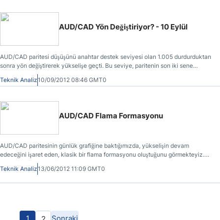
AUD/CAD Yön Değiştiriyor? - 10 Eylül
AUD/CAD paritesi düşüşünü anahtar destek seviyesi olan 1.005 durdurduktan
sonra yön değiştirerek yükselişe geçti. Bu seviye, paritenin son iki sene
içerisinde defalarca yön değiştirmesine neden olmuştur.
Teknik Analiz
10/09/2012 08:46 GMT0
AUD/CAD Flama Formasyonu
AUD/CAD paritesinin günlük grafiğine baktığımızda, yükselişin devam
edeceğini işaret eden, klasik bir flama formasyonu oluştuğunu görmekteyiz.
Ocak ayından sonra düşüş akımının etkisinde kalan parite 23 Mayıs tarihinde
Teknik Analiz
13/06/2012 11:09 GMT0
yönünü yukarı çevirmişti.
1
Sonraki
2