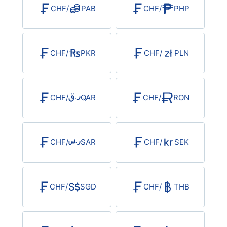
CHF
/
PAB
CHF
/
PHP
CHF
/
PKR
CHF
/
PLN
CHF
/
QAR
CHF
/
RON
CHF
/
SAR
CHF
/
SEK
CHF
/
SGD
CHF
/
THB