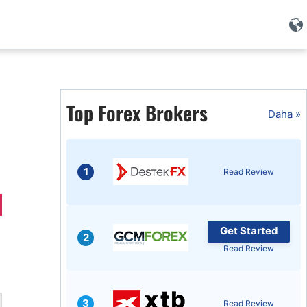
)
i
Top Forex Brokers
Daha »
1
Read Review
Get Started
2
Read Review
i
3
Read Review