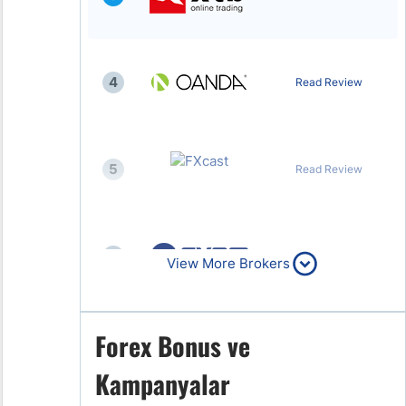
4
Read Review
5
Read Review
6
Read Review
View More Brokers
Forex Bonus ve
7
Read Review
Kampanyalar