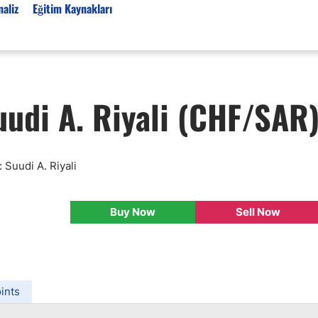
aliz
Eğitim Kaynakları
Forex Haberleri
uudi A. Riyali (CHF/SAR
Türkiye Finans Haberler
Teknik Analiz
Temel Analiz
: Suudi A. Riyali
Forex Expo
Bülten
Buy Now
Sell Now
Detaylı Teknik Analizler
EUR/TRY
USD/TRY
Ücretsiz Forex Sinyaller
ints
Altın Teknik Analiz