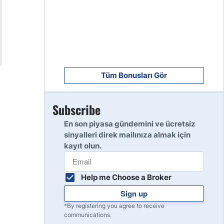
8
Read Review
9
Read Review
Tüm Bonusları Gör
Subscribe
10
Read Review
En son piyasa gündemini ve ücretsiz
sinyalleri direk mailınıza almak için
kayıt olun.
Help me Choose a Broker
Sign up
*By registering you agree to receive
communications.