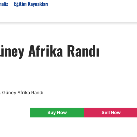
aliz
Eğitim Kaynakları
Forex Haberleri
üney Afrika Randı
Türkiye Finans Haberler
Teknik Analiz
Temel Analiz
Forex Expo
Bülten
Detaylı Teknik Analizler
ci: Güney Afrika Randı
EUR/TRY
USD/TRY
Buy Now
Sell Now
Ücretsiz Forex Sinyaller
Altın Teknik Analiz