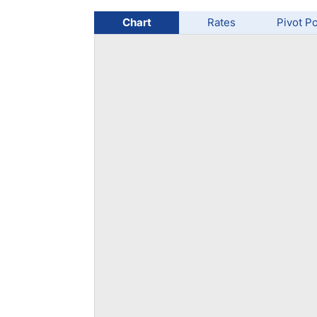
Chart
Rates
Pivot Po