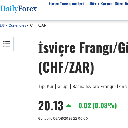
Forex İncelemeleri
Döviz Kuruna Göre An
CHF/ZAR
Currencies
DF
Forex İncelemeleri
Döviz kuruna göre Analiz
Eğitim Kaynakları
İsviçre Frangı/G
Forex Firmaları
EUR-USD
Forex Eğitimi
SPK Lisanslı Forex
EUR-TRY
Ekonomik Sözlük
(CHF/ZAR)
Otomatik Forex
USD-JPY
Forex Nedir
Forex Sinyalleri
GBP-USD
İslami Forex
Forex Ürünleri
USD-CHF
Forex Seminerleri
Forex Kursları
USD-CAD
Forex Düzenlemeler
Tip: Kur | Grup: | Basis: İsviçre Frangı | İkin
Forex Bonusları
AUD-USD
20.13
Tüm Firmaların İncelemeleri
Altın
0.02 (0.08%)
Petrol
Güncelle 06/08/2026 22:00:00