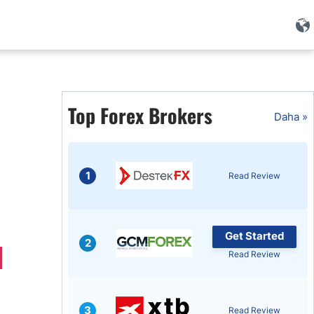
i
Top Forex Brokers
Daha »
1
Read Review
Get Started
2
Read Review
i
3
Read Review