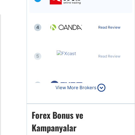
4
Read Review
5
Read Review
6
Read Review
View More Brokers
Forex Bonus ve
7
Read Review
Kampanyalar