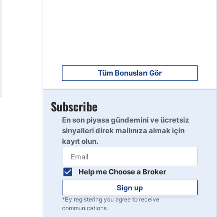
8
Read Review
9
Read Review
Tüm Bonusları Gör
Subscribe
10
Read Review
En son piyasa gündemini ve ücretsiz
sinyalleri direk mailınıza almak için
kayıt olun.
Help me Choose a Broker
Sign up
*By registering you agree to receive
communications.