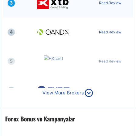
3
Read Review
4
Read Review
5
Read Review
6
Read Review
View More Brokers
Forex Bonus ve Kampanyalar
7
Read Review