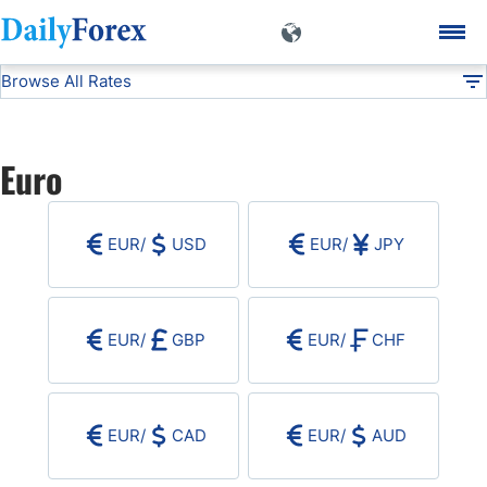
Browse All Rates
EUR
Currencies
DF
EUR/USD
Euro
USD/JPY
EUR
/
USD
EUR
/
JPY
GBP/USD
USD/CHF
EUR
/
GBP
EUR
/
CHF
USD/CAD
EUR
/
CAD
EUR
/
AUD
AUD/USD