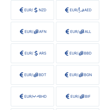
USD/BRL
EUR
/
NZD
EUR
/
AED
Bitcoin/USD
EUR
/
AFN
EUR
/
ALL
Gold
Crude Oil
EUR
/
ARS
EUR
/
BBD
All Currencies
EUR
/
BDT
EUR
/
BGN
Commodities
Indices
EUR
/
BHD
EUR
/
BIF