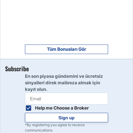
8
Read Review
9
Read Review
Tüm Bonusları Gör
Subscribe
10
Read Review
En son piyasa gündemini ve ücretsiz
sinyalleri direk mailınıza almak için
kayıt olun.
Help me Choose a Broker
Sign up
*By registering you agree to receive
communications.