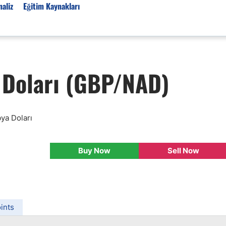
aliz
Eğitim Kaynakları
Forex Haberleri
 Doları (GBP/NAD)
Türkiye Finans Haberler
Teknik Analiz
Temel Analiz
bya Doları
Forex Expo
Bülten
Buy Now
Sell Now
Detaylı Teknik Analizler
EUR/TRY
USD/TRY
Ücretsiz Forex Sinyaller
ints
Altın Teknik Analiz