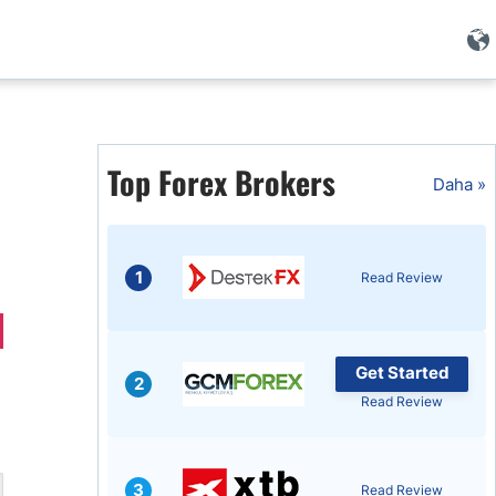
i
Top Forex Brokers
Daha »
1
Read Review
Get Started
2
Read Review
i
3
Read Review