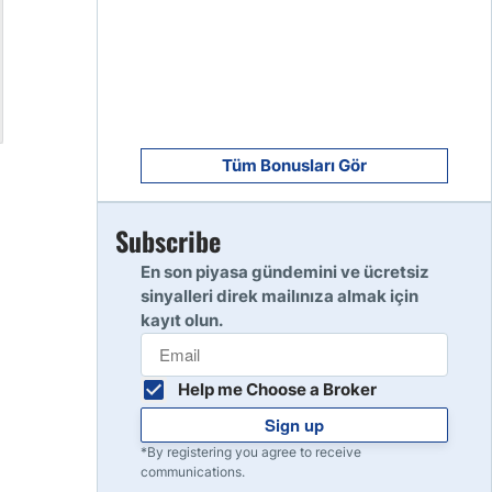
8
Read Review
9
Read Review
Tüm Bonusları Gör
Subscribe
10
Read Review
En son piyasa gündemini ve ücretsiz
sinyalleri direk mailınıza almak için
kayıt olun.
Help me Choose a Broker
Sign up
*By registering you agree to receive
communications.