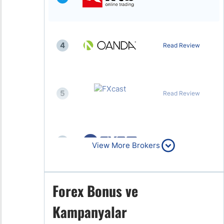
4
Read Review
5
Read Review
6
Read Review
View More Brokers
Forex Bonus ve
7
Read Review
Kampanyalar