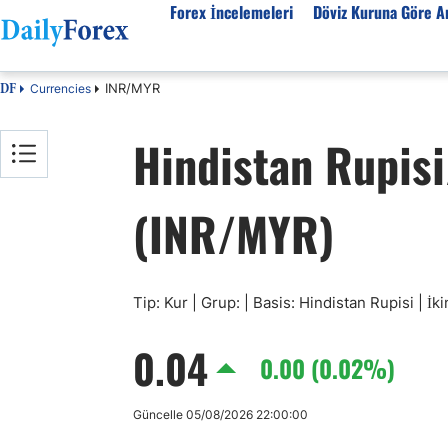
Forex İncelemeleri
Döviz Kuruna Göre An
INR/MYR
Currencies
DF
Forex İncelemeleri
Döviz kuruna göre Analiz
Eğitim Kaynakları
Hindistan Rupisi
Forex Firmaları
EUR-USD
Forex Eğitimi
SPK Lisanslı Forex
EUR-TRY
Ekonomik Sözlük
(INR/MYR)
Otomatik Forex
USD-JPY
Forex Nedir
Forex Sinyalleri
GBP-USD
İslami Forex
Forex Ürünleri
USD-CHF
Forex Seminerleri
Forex Kursları
USD-CAD
Forex Düzenlemeler
Tip: Kur | Grup: | Basis: Hindistan Rupisi | İk
Forex Bonusları
AUD-USD
0.04
Tüm Firmaların İncelemeleri
Altın
0.00 (0.02%)
Petrol
Güncelle 05/08/2026 22:00:00