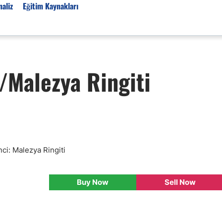
aliz
Eğitim Kaynakları
Forex Haberleri
/Malezya Ringiti
Türkiye Finans Haberler
Teknik Analiz
Temel Analiz
Forex Expo
Bülten
Detaylı Teknik Analizler
inci: Malezya Ringiti
EUR/TRY
USD/TRY
Buy Now
Sell Now
Ücretsiz Forex Sinyaller
Altın Teknik Analiz