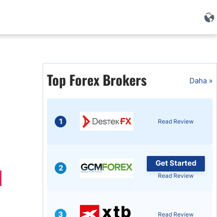
i
Top Forex Brokers
Daha »
1
Read Review
Get Started
2
Read Review
i
3
Read Review