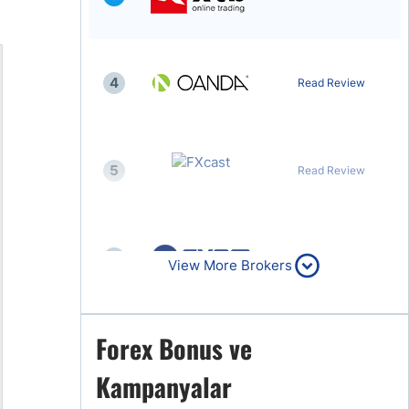
4
Read Review
5
Read Review
6
Read Review
View More Brokers
Forex Bonus ve
7
Read Review
Kampanyalar