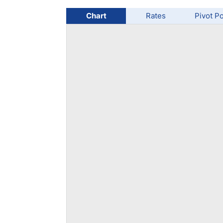
Chart
Rates
Pivot Po