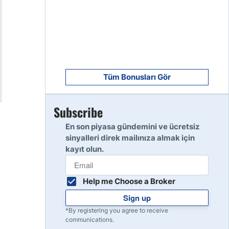
8
Read Review
9
Read Review
Tüm Bonusları Gör
Subscribe
10
Read Review
En son piyasa gündemini ve ücretsiz
sinyalleri direk mailınıza almak için
kayıt olun.
Help me Choose a Broker
Sign up
*By registering you agree to receive
communications.