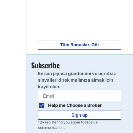
8
Read Review
9
Read Review
Tüm Bonusları Gör
Subscribe
10
Read Review
En son piyasa gündemini ve ücretsiz
sinyalleri direk mailınıza almak için
kayıt olun.
Help me Choose a Broker
Sign up
*By registering you agree to receive
communications.