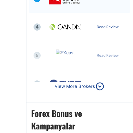
4
Read Review
5
Read Review
6
Read Review
View More Brokers
Forex Bonus ve
7
Read Review
Kampanyalar