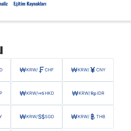
aliz
Eğitim Kaynakları
Forex Haberleri
u
Türkiye Finans Haberler
Teknik Analiz
Temel Analiz
D
KRW
/
CHF
KRW
/
CNY
Forex Expo
Bülten
Detaylı Teknik Analizler
P
KRW
/
HKD
KRW
/
IDR
EUR/TRY
USD/TRY
Ücretsiz Forex Sinyaller
Y
KRW
/
SGD
KRW
/
THB
Altın Teknik Analiz