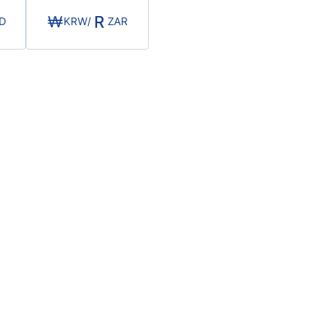
Haftalık Analiz
D
KRW
/
ZAR