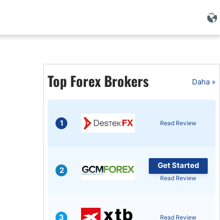
i
Top Forex Brokers
Daha »
1
Read Review
Get Started
2
Read Review
i
3
Read Review