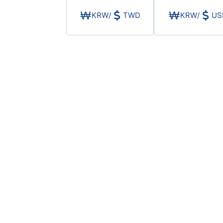
KRW
/
TWD
KRW
/
US