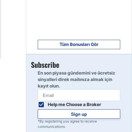
8
Read Review
9
Read Review
Tüm Bonusları Gör
Subscribe
10
Read Review
En son piyasa gündemini ve ücretsiz
sinyalleri direk mailınıza almak için
kayıt olun.
Help me Choose a Broker
Sign up
*By registering you agree to receive
communications.