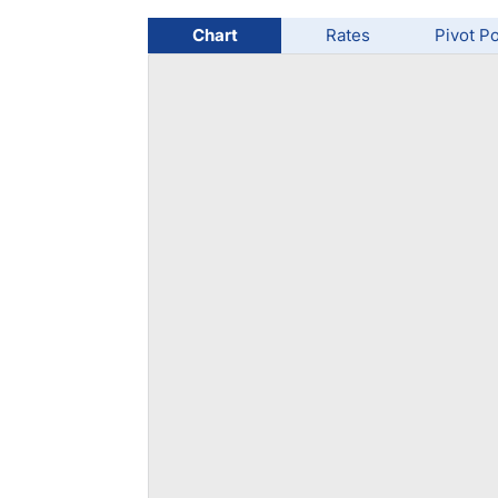
Chart
Rates
Pivot Po