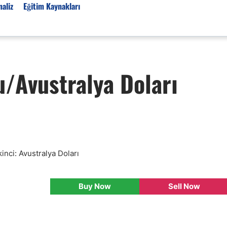
aliz
Eğitim Kaynakları
Forex Haberleri
/Avustralya Doları
Türkiye Finans Haberler
Teknik Analiz
Temel Analiz
Forex Expo
Bülten
Detaylı Teknik Analizler
inci: Avustralya Doları
EUR/TRY
USD/TRY
Buy Now
Sell Now
Ücretsiz Forex Sinyaller
Altın Teknik Analiz