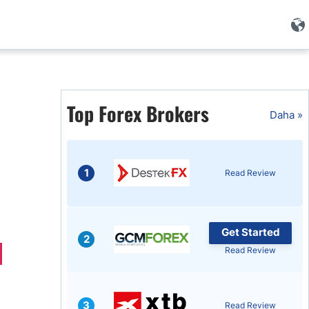
i
Top Forex Brokers
Daha »
1
Read Review
Get Started
2
Read Review
i
3
Read Review