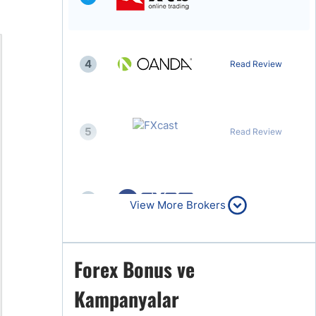
4
Read Review
5
Read Review
6
Read Review
View More Brokers
Forex Bonus ve
7
Read Review
Kampanyalar