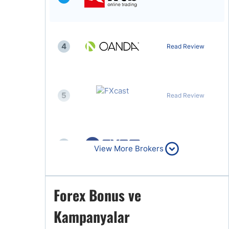
4
Read Review
5
Read Review
6
Read Review
View More Brokers
Forex Bonus ve
7
Read Review
Kampanyalar