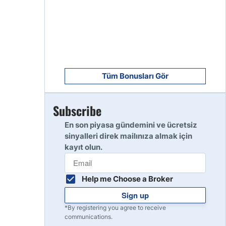
8
Read Review
9
Read Review
Tüm Bonusları Gör
Subscribe
10
Read Review
En son piyasa gündemini ve ücretsiz
sinyalleri direk mailınıza almak için
kayıt olun.
Help me Choose a Broker
Sign up
*By registering you agree to receive
communications.