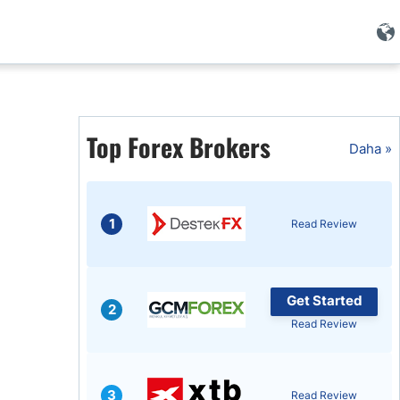
i
Top Forex Brokers
Daha »
1
Read Review
Get Started
2
Read Review
i
3
Read Review