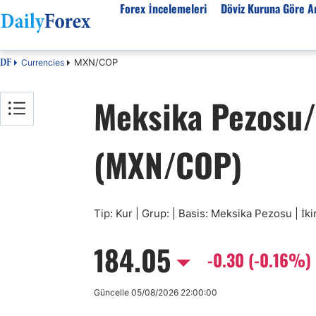
Forex İncelemeleri
Döviz Kuruna Göre An
MXN/COP
Currencies
DF
Forex İncelemeleri
Döviz kuruna göre Analiz
Eğitim Kaynakları
Meksika Pezosu/
Forex Firmaları
EUR-USD
Forex Eğitimi
SPK Lisanslı Forex
EUR-TRY
Ekonomik Sözlük
(MXN/COP)
Otomatik Forex
USD-JPY
Forex Nedir
Forex Sinyalleri
GBP-USD
İslami Forex
Forex Ürünleri
USD-CHF
Forex Seminerleri
Forex Kursları
USD-CAD
Forex Düzenlemeler
Tip: Kur | Grup: | Basis: Meksika Pezosu | İ
Forex Bonusları
AUD-USD
184.05
Tüm Firmaların İncelemeleri
Altın
-0.30 (-0.16%)
Petrol
Güncelle 05/08/2026 22:00:00