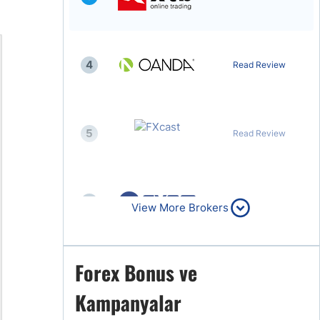
4
Read Review
5
Read Review
6
Read Review
View More Brokers
Forex Bonus ve
7
Read Review
Kampanyalar