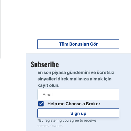
8
Read Review
9
Read Review
Tüm Bonusları Gör
Subscribe
10
Read Review
En son piyasa gündemini ve ücretsiz
sinyalleri direk mailınıza almak için
kayıt olun.
Help me Choose a Broker
Sign up
*By registering you agree to receive
communications.