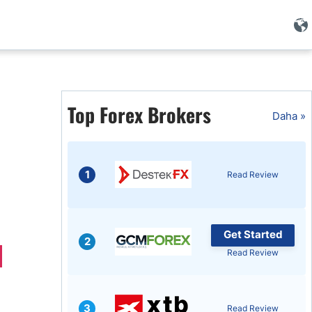
i
Top Forex Brokers
Daha »
1
Read Review
Get Started
2
Read Review
i
3
Read Review