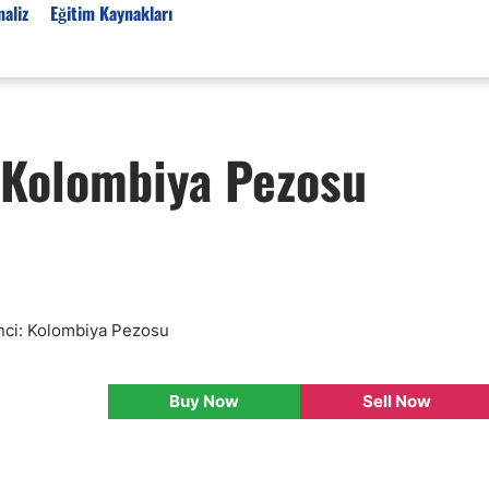
aliz
Eğitim Kaynakları
Forex Haberleri
Kolombiya Pezosu
Türkiye Finans Haberler
Teknik Analiz
Temel Analiz
Forex Expo
Bülten
Detaylı Teknik Analizler
kinci: Kolombiya Pezosu
EUR/TRY
USD/TRY
Buy Now
Sell Now
Ücretsiz Forex Sinyaller
Altın Teknik Analiz