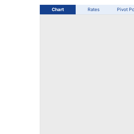
Chart
Rates
Pivot Po