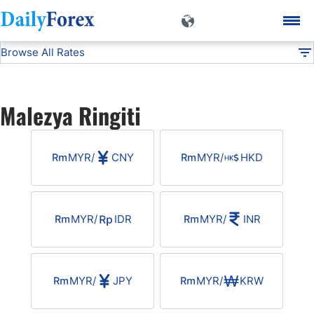
Browse All Rates
MYR
Currencies
DF
EUR/USD
Malezya Ringiti
USD/JPY
MYR
/
CNY
MYR
/
HKD
GBP/USD
USD/CHF
MYR
/
IDR
MYR
/
INR
USD/CAD
MYR
/
JPY
MYR
/
KRW
AUD/USD