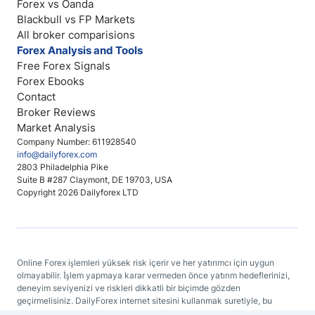
Forex vs Oanda
Blackbull vs FP Markets
All broker comparisions
Forex Analysis and Tools
Free Forex Signals
Forex Ebooks
Contact
Broker Reviews
Market Analysis
Company Number: 611928540
info@dailyforex.com
2803 Philadelphia Pike
Suite B #287 Claymont, DE 19703, USA
Copyright 2026 Dailyforex LTD
Online Forex işlemleri yüksek risk içerir ve her yatırımcı için uygun
olmayabilir. İşlem yapmaya karar vermeden önce yatırım hedeflerinizi,
deneyim seviyenizi ve riskleri dikkatli bir biçimde gözden
geçirmelisiniz. DailyForex internet sitesini kullanmak suretiyle, bu
sitenin herhangi bir yerinde bulunan bir bilgiyi temel alan kararlar