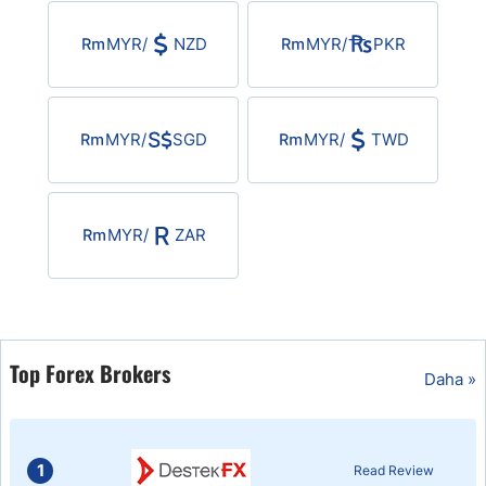
USD/BRL
MYR
/
NZD
MYR
/
PKR
Bitcoin/USD
MYR
/
SGD
MYR
/
TWD
Gold
Crude Oil
MYR
/
ZAR
All Currencies
Commodities
Top Forex Brokers
Daha »
Indices
1
Read Review