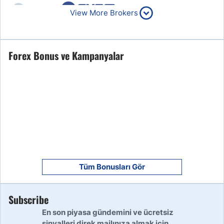
6
Read Review
View More Brokers
Forex Bonus ve Kampanyalar
7
Read Review
8
Read Review
9
Read Review
Tüm Bonusları Gör
Subscribe
10
Read Review
En son piyasa gündemini ve ücretsiz
sinyalleri direk mailınıza almak için