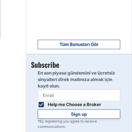
8
Read Review
9
Read Review
Tüm Bonusları Gör
Subscribe
10
Read Review
En son piyasa gündemini ve ücretsiz
sinyalleri direk mailınıza almak için
kayıt olun.
Help me Choose a Broker
Sign up
*By registering you agree to receive
communications.