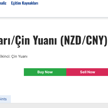
aliz
Eğitim Kaynakları
Forex Haberleri
arı/Çin Yuanı (NZD/CNY)
Türkiye Finans Haberler
Teknik Analiz
Temel Analiz
 İkinci: Çin Yuanı
Forex Expo
Bülten
Buy Now
Sell Now
Detaylı Teknik Analizler
EUR/TRY
USD/TRY
Ücretsiz Forex Sinyaller
ints
Altın Teknik Analiz