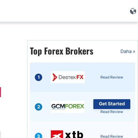
i
Top Forex Brokers
Daha »
1
Read Review
Get Started
2
Read Review
i
3
Read Review