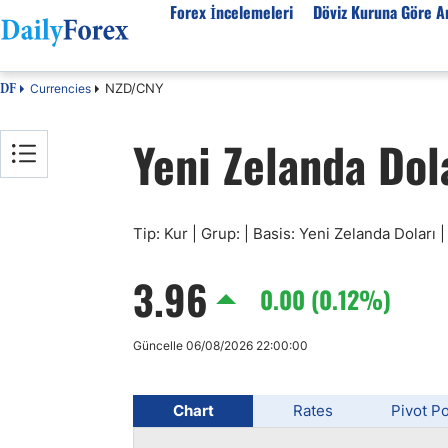
Forex İncelemeleri
Döviz Kuruna Göre An
NZD/CNY
Currencies
DF
Forex İncelemeleri
Döviz kuruna göre Analiz
Eğitim Kaynakları
Yeni Zelanda Dol
Forex Firmaları
EUR-USD
Forex Eğitimi
SPK Lisanslı Forex
EUR-TRY
Ekonomik Sözlük
Otomatik Forex
USD-JPY
Forex Nedir
Tip: Kur | Grup: | Basis: Yeni Zelanda Doları |
Forex Sinyalleri
GBP-USD
İslami Forex
Forex Ürünleri
USD-CHF
Forex Seminerleri
3.96
0.00 (0.12%)
Forex Kursları
USD-CAD
Forex Düzenlemeler
Forex Bonusları
AUD-USD
Güncelle 06/08/2026 22:00:00
Tüm Firmaların İncelemeleri
Altın
Petrol
Chart
Rates
Pivot Po