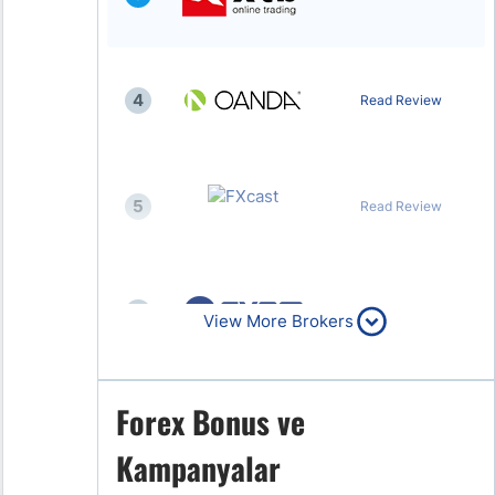
4
Read Review
5
Read Review
6
Read Review
View More Brokers
Forex Bonus ve
7
Read Review
Kampanyalar