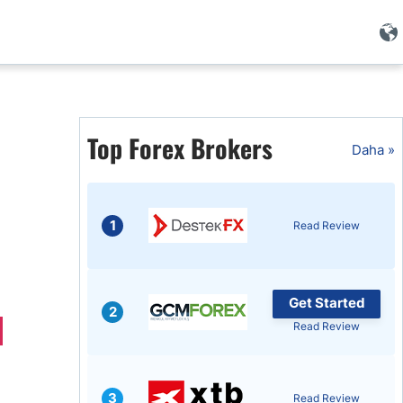
i
Top Forex Brokers
Daha »
1
Read Review
Get Started
2
Read Review
i
3
Read Review