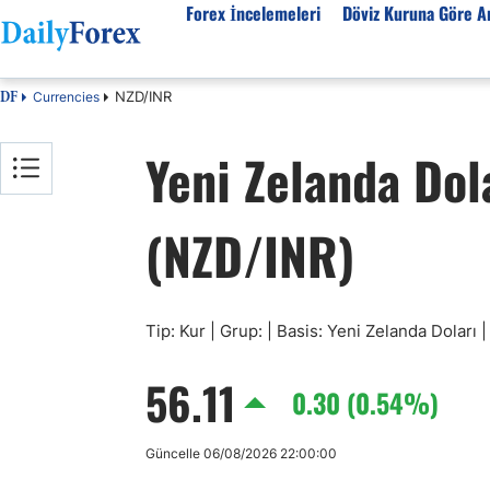
Forex İncelemeleri
Döviz Kuruna Göre An
NZD/INR
Currencies
DF
Forex İncelemeleri
Döviz kuruna göre Analiz
Eğitim Kaynakları
Yeni Zelanda Dol
Forex Firmaları
EUR-USD
Forex Eğitimi
SPK Lisanslı Forex
EUR-TRY
Ekonomik Sözlük
(NZD/INR)
Otomatik Forex
USD-JPY
Forex Nedir
Forex Sinyalleri
GBP-USD
İslami Forex
Forex Ürünleri
USD-CHF
Forex Seminerleri
Forex Kursları
USD-CAD
Forex Düzenlemeler
Tip: Kur | Grup: | Basis: Yeni Zelanda Doları |
Forex Bonusları
AUD-USD
56.11
Tüm Firmaların İncelemeleri
Altın
0.30 (0.54%)
Petrol
Güncelle 06/08/2026 22:00:00