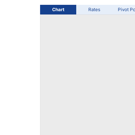
Chart
Rates
Pivot Po