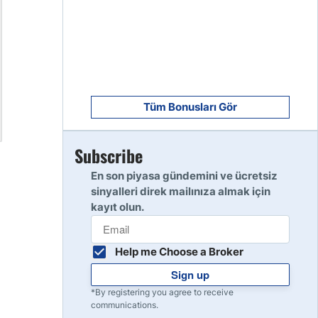
8
Read Review
9
Read Review
Tüm Bonusları Gör
Subscribe
10
Read Review
En son piyasa gündemini ve ücretsiz
sinyalleri direk mailınıza almak için
kayıt olun.
Help me Choose a Broker
Sign up
*By registering you agree to receive
communications.