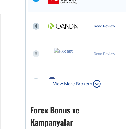
4
Read Review
5
Read Review
6
Read Review
View More Brokers
Forex Bonus ve
7
Read Review
Kampanyalar