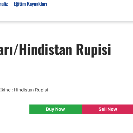
aliz
Eğitim Kaynakları
Forex Haberleri
arı/Hindistan Rupisi
Türkiye Finans Haberler
Teknik Analiz
Temel Analiz
Forex Expo
Bülten
Detaylı Teknik Analizler
 İkinci: Hindistan Rupisi
EUR/TRY
USD/TRY
Buy Now
Sell Now
Ücretsiz Forex Sinyaller
Altın Teknik Analiz