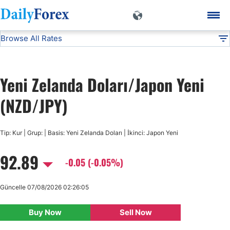
Browse All Rates
NZD/JPY
Currencies
DF
EUR/USD
Yeni Zelanda Doları/Japon Yeni
USD/JPY
(NZD/JPY)
GBP/USD
Tip: Kur | Grup: | Basis: Yeni Zelanda Doları | İkinci: Japon Yeni
92.89
USD/CHF
-0.05 (-0.05%)
USD/CAD
Güncelle 07/08/2026 02:26:05
Buy Now
Sell Now
AUD/USD