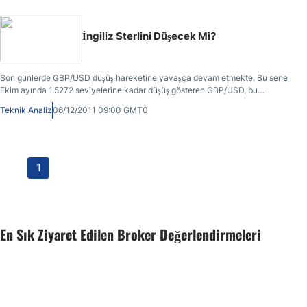
İngiliz Sterlini Düşecek Mi?
Son günlerde GBP/USD düşüş hareketine yavaşça devam etmekte. Bu sene
Ekim ayında 1.5272 seviyelerine kadar düşüş gösteren GBP/USD, bu
seviyelerden gelen alımlar ile 1.6166 seviyelerine kadar yükseliş gösterse de,
Teknik Analiz
06/12/2011 09:00 GMT0
Kasım ayında 1.5423’e kadar gerilemişti.
1
En Sık Ziyaret Edilen Broker Değerlendirmeleri