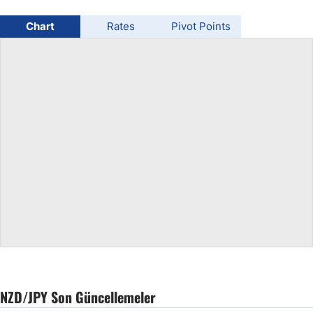
USD/BRL
Chart
Rates
Pivot Points
Bitcoin/USD
Gold
Crude Oil
All Currencies
Commodities
Indices
NZD/JPY Son Güncellemeler