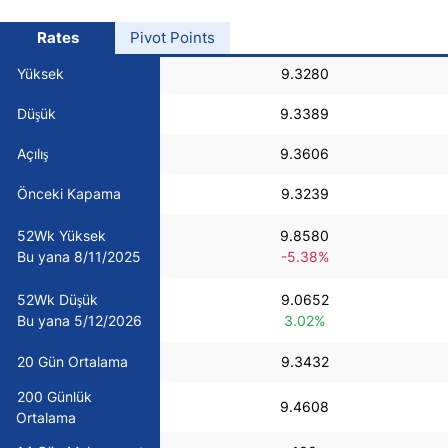
USD/BRL
Rates
Pivot Points
Yüksek
9.3280
Bitcoin/USD
Düşük
9.3389
Gold
Açılış
9.3606
Önceki Kapama
9.3239
Crude Oil
52Wk Yüksek
9.8580
Bu yana 8/11/2025
-5.38%
All Currencies
52Wk Düşük
9.0652
Commodities
Bu yana 5/12/2026
3.02%
20 Gün Ortalama
9.3432
Indices
200 Günlük
9.4608
Ortalama