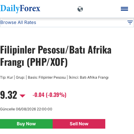
Browse All Rates
PHP/XOF
Currencies
DF
EUR/USD
Filipinler Pesosu/Batı Afrika
USD/JPY
Frangı (PHP/XOF)
GBP/USD
Tip: Kur | Grup: | Basis: Filipinler Pesosu | İkinci: Batı Afrika Frangı
9.32
USD/CHF
-0.04 (-0.39%)
USD/CAD
Güncelle 06/08/2026 22:00:00
Buy Now
Sell Now
AUD/USD