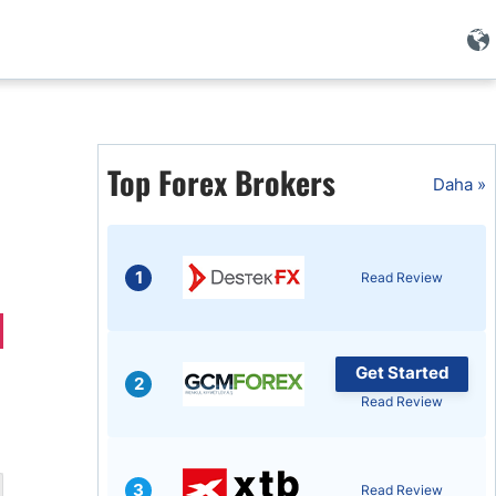
i
Top Forex Brokers
Daha »
1
Read Review
Get Started
2
Read Review
i
3
Read Review