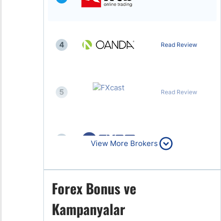
4
Read Review
5
Read Review
6
Read Review
View More Brokers
Forex Bonus ve
7
Read Review
Kampanyalar