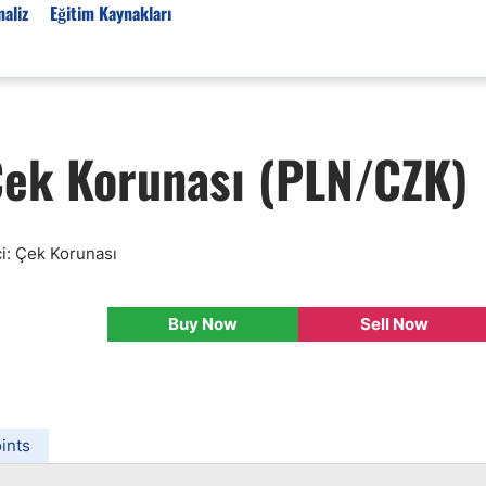
aliz
Eğitim Kaynakları
Forex Haberleri
Çek Korunası (PLN/CZK)
Türkiye Finans Haberler
Teknik Analiz
Temel Analiz
nci: Çek Korunası
Forex Expo
Bülten
Buy Now
Sell Now
Detaylı Teknik Analizler
EUR/TRY
USD/TRY
Ücretsiz Forex Sinyaller
ints
Altın Teknik Analiz