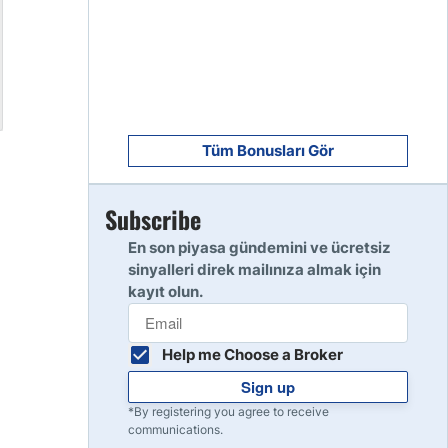
8
Read Review
9
Read Review
Tüm Bonusları Gör
Subscribe
10
Read Review
En son piyasa gündemini ve ücretsiz
sinyalleri direk mailınıza almak için
kayıt olun.
Help me Choose a Broker
Sign up
*By registering you agree to receive
communications.