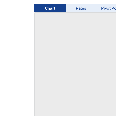
Chart
Rates
Pivot Po