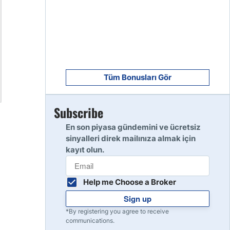
8
Read Review
9
Read Review
Tüm Bonusları Gör
Subscribe
10
Read Review
En son piyasa gündemini ve ücretsiz
sinyalleri direk mailınıza almak için
kayıt olun.
Help me Choose a Broker
Sign up
*By registering you agree to receive
communications.