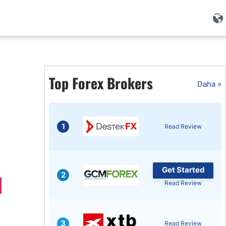
i
Top Forex Brokers
Daha »
1
Read Review
Get Started
2
Read Review
i
3
Read Review