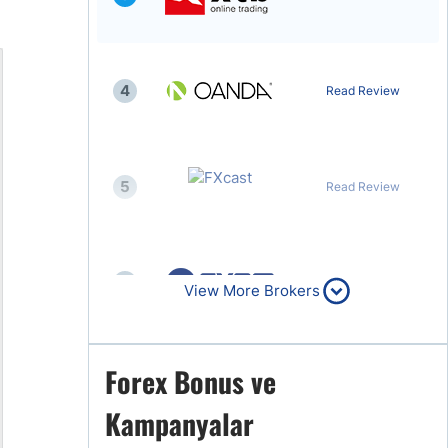
4
Read Review
5
Read Review
6
Read Review
View More Brokers
Forex Bonus ve
7
Read Review
Kampanyalar