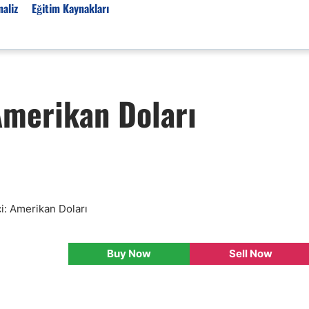
aliz
Eğitim Kaynakları
Forex Haberleri
Amerikan Doları
Türkiye Finans Haberler
Teknik Analiz
Temel Analiz
Forex Expo
Bülten
Detaylı Teknik Analizler
nci: Amerikan Doları
EUR/TRY
USD/TRY
Buy Now
Sell Now
Ücretsiz Forex Sinyaller
Altın Teknik Analiz