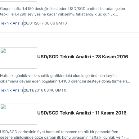
Geçen hafta 1.4150 desteğini test eden USD/SGD paritesi buradan gelen
tepki ile 1.4290 seviyesine kadar yükselmiş fakat ardışık üç günlük
başarısızlık ertesinde yönünü yeniden aşağı çevirmiştir.
Teknik Analiz
26/01/2017 08:06 GMT0
USD/SGD Teknik Analizi - 28 Kasım 2016
Haftalık, günlük ve 4-saatlik grafiklerdeki olumlu görünümün keyfini
çıkarmaya devam eden boğaların 1.4100 direncini desteğe dönüştürmeleri
USD/SGD paritesinin 1.4364 direncine kadar ilerlemesinde etkili olmuştur.
Teknik Analiz
28/11/2016 08:46 GMT0
USD/SGD Teknik Analizi - 11 Kasım 2016
USD/SGD paritesinin fiyat hareketi tamamen teknik bir perspektiften
değerlendirildiğinde göze çarpan ilk konu piyasanın haftalk, günlük ve 4-