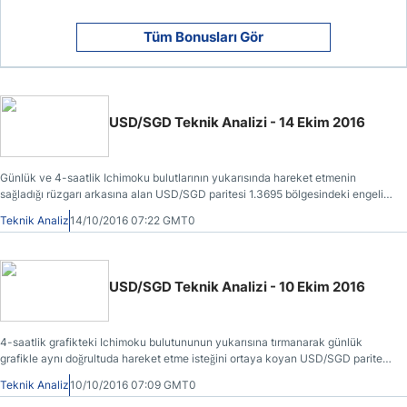
Tüm Bonusları Gör
USD/SGD Teknik Analizi - 14 Ekim 2016
Günlük ve 4-saatlik Ichimoku bulutlarının yukarısında hareket etmenin
sağladığı rüzgarı arkasına alan USD/SGD paritesi 1.3695 bölgesindeki engeli
aşmak suretiyle hızlı bir tırmanışa geçmiştir.
Teknik Analiz
14/10/2016 07:22 GMT0
USD/SGD Teknik Analizi - 10 Ekim 2016
4-saatlik grafikteki Ichimoku bulutununun yukarısına tırmanarak günlük
grafikle aynı doğrultuda hareket etme isteğini ortaya koyan USD/SGD paritesi
1.3625 direncini geçmek suretiyle tahminlere paralel bir şekilde yükselişini
Teknik Analiz
10/10/2016 07:09 GMT0
sürdürmüştür.