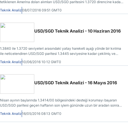
tetiklenen Amerina doları alımları USD/SGD paritesini 1.3720 direncine kadar
ittirse de haberin hazmedilmeye başlaması ile birlikte genel satış baskısı
Teknik Analiz
08/07/2016 09:51 GMT0
yeniden hissedilir hale gelmiştir.
USD/SGD Teknik Analizi - 10 Haziran 2016
1.3840 ile 1.3720 seviyeleri arasındaki yatay hareketi aşağı yönde bir kırılma
ile neticelendiren USD/SGD paritesi 1.3445 seviyesine kadar çekilmiş ve
buradan yukarı yönde bir hareket başlatmıştır.
Teknik Analiz
10/06/2016 10:12 GMT0
USD/SGD Teknik Analizi - 16 Mayıs 2016
Nisan ayının başlarında 1.3414/00 bölgesindeki desteği korumayı başaran
USD/SGD paritesi geçen haftanın son işlem gününde uzun bir aradan sonra
ilk kez kritik 1.3742/20 bölgesine geri dönmüştür.
Teknik Analiz
16/05/2016 08:13 GMT0