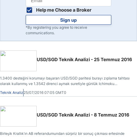
Help me Choose a Broker
Sign up
*By registering you agree to receive
communications.
USD/SGD Teknik Analizi - 25 Temmuz 2016
1.3400 desteğini korumayı başaran USD/SGD paritesi burayı zıplama tahtası
olarak kullanmış ve 1.3542 direnci aşmak suretiyle günlük Ichimoku
bulutunun ikamet ettiği 1.3614-1.3596 barikatına erişmiştir.
Teknik Analiz
25/07/2016 07:05 GMT0
USD/SGD Teknik Analizi - 8 Temmuz 2016
Birleşik Krallık’ın AB referandumundan sürpriz bir sonuç çıkması ertesinde