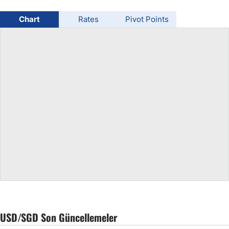
USD/BRL
Chart
Rates
Pivot Points
Bitcoin/USD
Gold
Crude Oil
All Currencies
Commodities
Indices
USD/SGD Son Güncellemeler