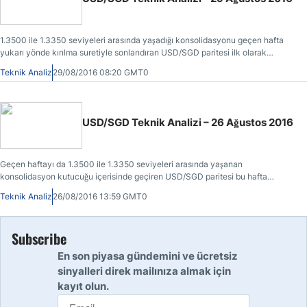
1.3500 ile 1.3350 seviyeleri arasında yaşadığı konsolidasyonu geçen hafta
yukarı yönde kırılma suretiyle sonlandıran USD/SGD paritesi ilk olarak
alçalan akım çizgisinin de geçtiği 1.3542 bölgesinde biraz oyalanmış
Teknik Analiz
29/08/2016 08:20 GMT0
sonrasında ise desteğe dönüşen 1.3500 bölgesini zıplama tahtası şeklinde
kullanmıştır.
USD/SGD Teknik Analizi – 26 Ağustos 2016
Geçen haftayı da 1.3500 ile 1.3350 seviyeleri arasında yaşanan
konsolidasyon kutucuğu içerisinde geçiren USD/SGD paritesi bu hafta
içerisinde yukarı yönde bir kırılma gerçekleştirmiş ve ilk durağı olan 1.3542
Teknik Analiz
26/08/2016 13:59 GMT0
direncine erişmiştir.
Subscribe
En son piyasa gündemini ve ücretsiz
sinyalleri direk mailınıza almak için
kayıt olun.