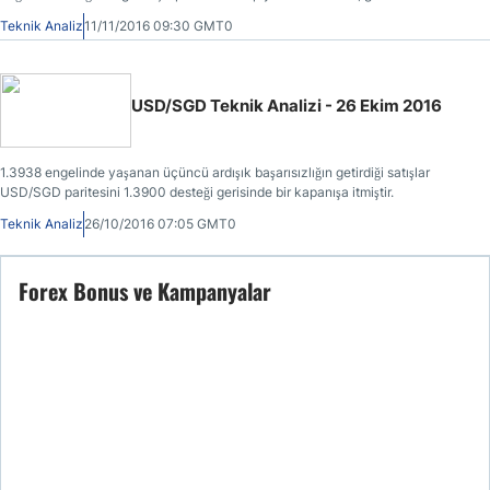
saatlik grafiklerdeki Ichimoku bulutlarının üzerinde seyir sürdüğüdür.
Teknik Analiz
11/11/2016 09:30 GMT0
USD/SGD Teknik Analizi - 26 Ekim 2016
1.3938 engelinde yaşanan üçüncü ardışık başarısızlığın getirdiği satışlar
USD/SGD paritesini 1.3900 desteği gerisinde bir kapanışa itmiştir.
Teknik Analiz
26/10/2016 07:05 GMT0
Forex Bonus ve Kampanyalar