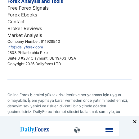
Forex Analysis and Tools
Free Forex Signals
Forex Ebooks
Contact
Broker Reviews
Market Analysis
Company Number: 611928540
info@dailyforex.com
2803 Philadelphia Pike
Suite B #287 Claymont, DE 19703, USA
Copyright 2026 Dailyforex LTD
Online Forex işlemleri yüksek risk içerir ve her yatırımcı için uygun
olmayabilir. İşlem yapmaya karar vermeden önce yatırım hedeflerinizi,
deneyim seviyenizi ve riskleri dikkatli bir biçimde gözden
geçirmelisiniz. DailyForex internet sitesini kullanmak suretiyle, bu
sitenin herhangi bir yerinde bulunan bir bilgiyi temel alan kararlar
konusunda DailyForex'i veya bağlantılı web sitelerini sorumlu
tutmayacağınızı baştan kabul etmiş sayılırsınız.