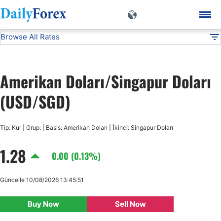
Browse All Rates
USD/SGD
Currencies
DF
EUR/USD
Amerikan Doları/Singapur Doları
USD/JPY
(USD/SGD)
GBP/USD
Tip: Kur | Grup: | Basis: Amerikan Doları | İkinci: Singapur Doları
1.28
USD/CHF
0.00 (0.13%)
USD/CAD
Güncelle 10/08/2026 13:45:51
Buy Now
Sell Now
AUD/USD