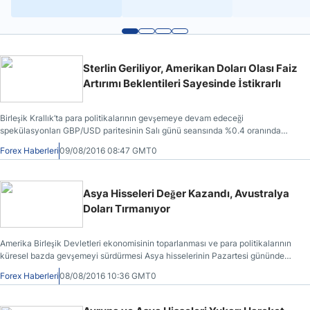
Sterlin Geriliyor, Amerikan Doları Olası Faiz
Artırımı Beklentileri Sayesinde İstikrarlı
Birleşik Krallık’ta para politikalarının gevşemeye devam edeceği
spekülasyonları GBP/USD paritesinin Salı günü seansında %0.4 oranında
düşüş yaşamasına ve 1.2981 seviyesine gerilemesine neden olmuştur.
Forex Haberleri
09/08/2016 08:47 GMT0
Asya Hisseleri Değer Kazandı, Avustralya
Doları Tırmanıyor
Amerika Birleşik Devletleri ekonomisinin toparlanması ve para politikalarının
küresel bazda gevşemeyi sürdürmesi Asya hisselerinin Pazartesi gününde
son bir yılın en yüksek seviyelerine erişmesine yol açmıştır.
Forex Haberleri
08/08/2016 10:36 GMT0