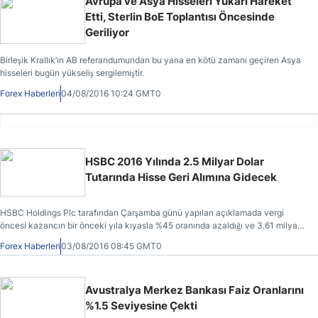
Avrupa ve Asya Hisseleri Yukarı Hareket
Etti, Sterlin BoE Toplantısı Öncesinde
Geriliyor
Birleşik Krallık’ın AB referandumundan bu yana en kötü zamanı geçiren Asya
hisseleri bugün yükseliş sergilemiştir.
Forex Haberleri
04/08/2016 10:24 GMT0
HSBC 2016 Yılında 2.5 Milyar Dolar
Tutarında Hisse Geri Alımına Gidecek
HSBC Holdings Plc tarafından Çarşamba günü yapılan açıklamada vergi
öncesi kazancın bir önceki yıla kıyasla %45 oranında azaldığı ve 3.61 milyar
dolara gerilediği belirtilmiştir.
Forex Haberleri
03/08/2016 08:45 GMT0
Avustralya Merkez Bankası Faiz Oranlarını
%1.5 Seviyesine Çekti