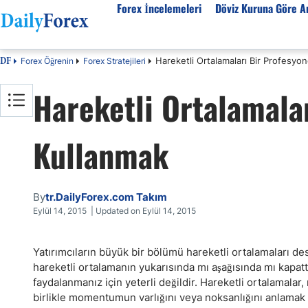
Forex İncelemeleri
Döviz Kuruna Göre An
Hareketli Ortalamaları Bir Profesyon
Forex Öğrenin
Forex Stratejileri
DF
Forex İncelemeleri
Döviz kuruna göre Analiz
Eğitim Kaynakları
Hareketli Ortalamalar
Forex Firmaları
EUR-USD
Forex Eğitimi
SPK Lisanslı Forex
EUR-TRY
Ekonomik Sözlük
Kullanmak
Otomatik Forex
USD-JPY
Forex Nedir
Forex Sinyalleri
GBP-USD
İslami Forex
Forex Ürünleri
USD-CHF
Forex Seminerleri
By
tr.DailyForex.com Takım
Forex Kursları
USD-CAD
Forex Düzenlemeler
Eylül 14, 2015 | Updated on Eylül 14, 2015
Forex Bonusları
AUD-USD
Tüm Firmaların İncelemeleri
Altın
Yatırımcıların büyük bir bölümü hareketli ortalamaları de
hareketli ortalamanın yukarısında mı aşağısında mı kapatt
Petrol
faydalanmanız için yeterli değildir. Hareketli ortalamala
birlikle momentumun varlığını veya noksanlığını anlamak 