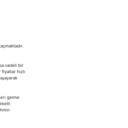
kaçmaktadır.
sa vadeli bir
fiyatlar hızlı
yaşayarak
geri gelme
eketli
ahmin