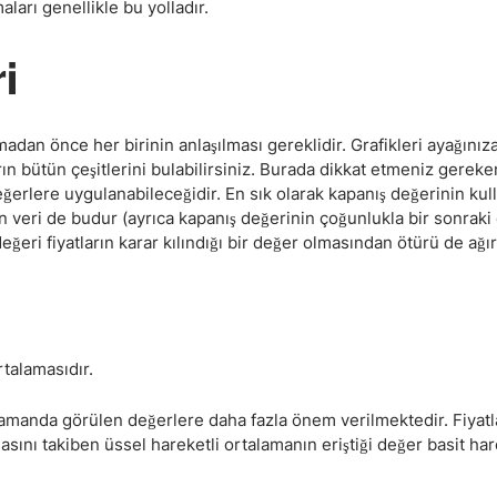
Haftalık Analiz
ları genellikle bu yolladır.
ri
adan önce her birinin anlaşılması gereklidir. Grafikleri ayağınıza
 bütün çeşitlerini bulabilirsiniz. Burada dikkat etmeniz gereken
eğerlere uygulanabileceğidir. En sık olarak kapanış değerinin kul
lan veri de budur (ayrıca kapanış değerinin çoğunlukla bir sonrak
ğeri fiyatların karar kılındığı bir değer olmasından ötürü de ağır
talamasıdır.
amanda görülen değerlere daha fazla önem verilmektedir. Fiyatla
masını takiben üssel hareketli ortalamanın eriştiği değer basit har