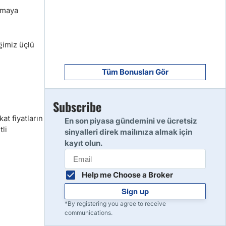
8
lamaya
Read Review
ğimiz üçlü
9
Read Review
Tüm Bonusları Gör
Subscribe
10
Read Review
kat fiyatların
En son piyasa gündemini ve ücretsiz
li
sinyalleri direk mailınıza almak için
kayıt olun.
Help me Choose a Broker
Sign up
*By registering you agree to receive
communications.