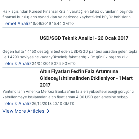
Halk açısından Küresel Finansal Krizin yarattığı en tatsız durumların başında
finansal kuruluşların oynadıkları ve neticede kaybettikleri büyük bahislerin
faturasının kendilerine (vergi ödeyenlere) kesilmiş olmasıdır.
Temel Analiz
18/06/2019 15:44 GMT0
USD/SGD Teknik Analizi - 26 Ocak 2017
Geçen hafta 1.4150 desteğini test eden USD/SGD paritesi buradan gelen tepki
ile 1.4290 seviyesine kadar yükselmiş fakat ardışık üç günlük başarısızlık
ertesinde yönünü yeniden aşağı çevirmiştir.
Teknik Analiz
24/04/2019 07:59 GMT0
Altın Fiyatları Fed’in Faiz Artırımına
Gideceği İhtimalinden Etkileniyor - 1 Mart
2017
Yarıtımcıların Amerika Merkez Bankası’nın faizleri yükseltebileceği görüşünü
kabullenmeye başlamaları altın fiyatlarının 4.06 USD gerilemesine sebep
olmuştur.
Teknik Analiz
26/12/2018 20:10 GMT0
View More Articles