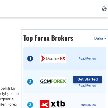
Top Forex Brokers
i
Daha »
1
Read Review
Get Started
2
Read Review
elirli bir
 iyi şekilde
i
ergelerle
ler. Forex
3
Read Review