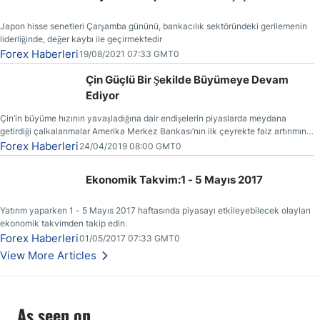
Japon hisse senetleri Çarşamba gününü, bankacılık sektöründeki gerilemenin
liderliğinde, değer kaybı ile geçirmektedir
Forex Haberleri
19/08/2021 07:33 GMT0
Çin Güçlü Bir Şekilde Büyümeye Devam
Ediyor
Çin’in büyüme hızının yavaşladığına dair endişelerin piyaslarda meydana
getirdiği çalkalanmalar Amerika Merkez Bankası’nın ilk çeyrekte faiz artırımına
gitmemesinin başlıca sebeplerinden bir tanesi olmuştur.
Forex Haberleri
24/04/2019 08:00 GMT0
Ekonomik Takvim:1 - 5 Mayıs 2017
Yatırım yaparken 1 - 5 Mayıs 2017 haftasında piyasayı etkileyebilecek olayları
ekonomik takvimden takip edin.
Forex Haberleri
01/05/2017 07:33 GMT0
View More Articles
As seen on...