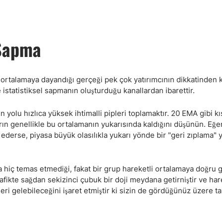
 Sapma
i ortalamaya dayandığı gerçeği pek çok yatırımcının dikkatinden 
 istatistiksel sapmanın oluşturduğu kanallardan ibarettir.
n yolu hızlıca yüksek ihtimalli pipleri toplamaktır. 20 EMA gibi kı
arın genellikle bu ortalamanın yukarısında kaldığını düşünün. Eğer 
 ederse, piyasa büyük olasılıkla yukarı yönde bir "geri zıplama" 
a hiç temas etmediği, fakat bir grup hareketli ortalamaya doğru 
rafikte sağdan sekizinci çubuk bir doji meydana getirniştir ve har
ri gelebileceğini işaret etmiştir ki sizin de gördüğünüz üzere t