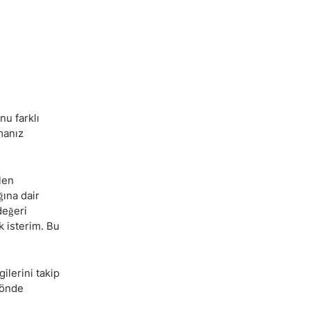
nu farklı
manız
len
ğına dair
değeri
k isterim. Bu
ilerini takip
 yönde