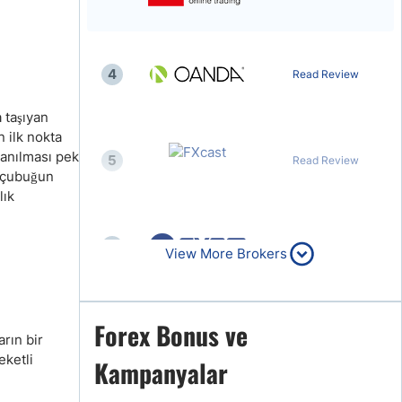
4
Read Review
 taşıyan
 ilk nokta
lanılması pek
5
Read Review
i çubuğun
lık
6
Read Review
View More Brokers
Forex Bonus ve
7
Read Review
rın bir
eketli
Kampanyalar