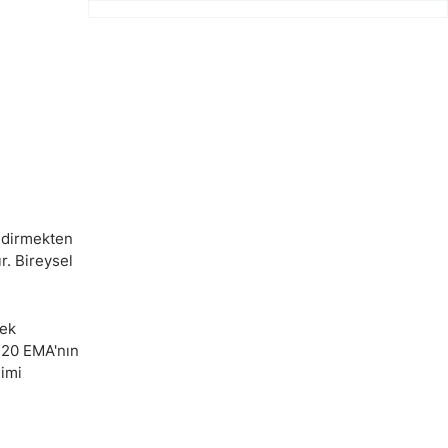
endirmekten
r. Bireysel
sek
e 20 EMA'nın
limi