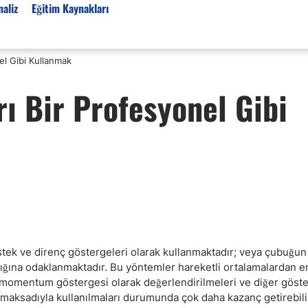
aliz
Eğitim Kaynakları
el Gibi Kullanmak
Forex Haberleri
ı Bir Profesyonel Gibi
Türkiye Finans Haberler
Teknik Analiz
Temel Analiz
Forex Expo
Bülten
Detaylı Teknik Analizler
EUR/TRY
USD/TRY
stek ve direnç göstergeleri olarak kullanmaktadır; veya çubuğun b
ığına odaklanmaktadır. Bu yöntemler hareketli ortalamalardan en
Ücretsiz Forex Sinyaller
r, momentum göstergesi olarak değerlendirilmeleri ve diğer göst
Altın Teknik Analiz
maksadıyla kullanılmaları durumunda çok daha kazanç getirebilir