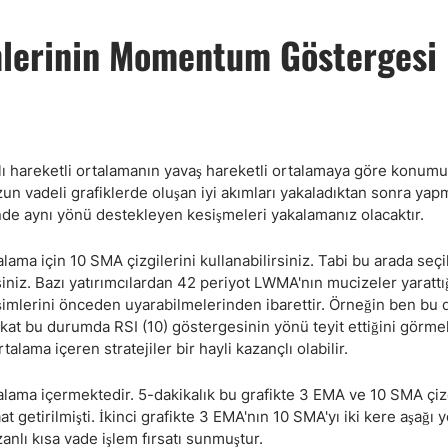
mlerinin Momentum Göstergesi
lı hareketli ortalamanın yavaş hareketli ortalamaya göre konumu
n vadeli grafiklerde oluşan iyi akımları yakaladıktan sonra yap
nde aynı yönü destekleyen kesişmeleri yakalamanız olacaktır.
alama için 10 SMA çizgilerini kullanabilirsiniz. Tabi bu arada seçi
siniz. Bazı yatırımcılardan 42 periyot LWMA'nın mucizeler yarattı
işimlerini önceden uyarabilmelerinden ibarettir. Örneğin ben bu 
akat bu durumda RSI (10) göstergesinin yönü teyit ettiğini görme
talama içeren stratejiler bir hayli kazançlı olabilir.
talama içermektedir. 5-dakikalık bu grafikte 3 EMA ve 10 SMA çizg
t getirilmişti. İkinci grafikte 3 EMA'nın 10 SMA'yı iki kere aşağı
anlı kısa vade işlem fırsatı sunmuştur.