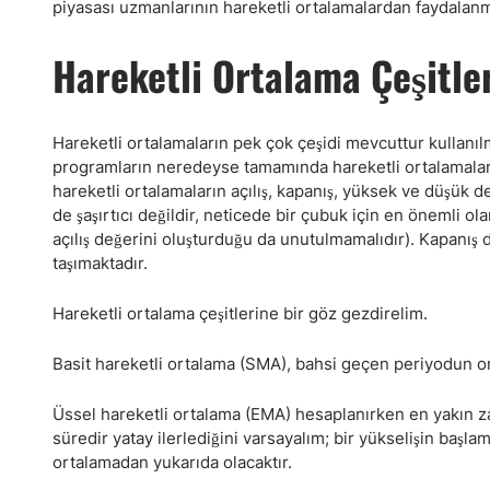
piyasası uzmanlarının hareketli ortalamalardan faydalanma
Hareketli Ortalama Çeşitle
Hareketli ortalamaların pek çok çeşidi mevcuttur kullanılm
programların neredeyse tamamında hareketli ortalamaların
hareketli ortalamaların açılış, kapanış, yüksek ve düşük d
de şaşırtıcı değildir, neticede bir çubuk için en önemli o
açılış değerini oluşturduğu da unutulmamalıdır). Kapanış de
taşımaktadır.
Hareketli ortalama çeşitlerine bir göz gezdirelim.
Basit hareketli ortalama (SMA), bahsi geçen periyodun or
Üssel hareketli ortalama (EMA) hesaplanırken en yakın z
süredir yatay ilerlediğini varsayalım; bir yükselişin başla
ortalamadan yukarıda olacaktır.