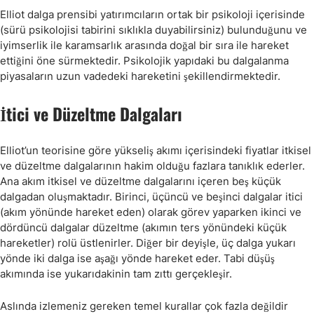
Elliot dalga prensibi yatırımcıların ortak bir psikoloji içerisinde
(sürü psikolojisi tabirini sıklıkla duyabilirsiniz) bulunduğunu ve
iyimserlik ile karamsarlık arasında doğal bir sıra ile hareket
ettiğini öne sürmektedir. Psikolojik yapıdaki bu dalgalanma
piyasaların uzun vadedeki hareketini şekillendirmektedir.
İtici ve Düzeltme Dalgaları
Elliot’un teorisine göre yükseliş akımı içerisindeki fiyatlar itkisel
ve düzeltme dalgalarının hakim olduğu fazlara tanıklık ederler.
Ana akım itkisel ve düzeltme dalgalarını içeren beş küçük
dalgadan oluşmaktadır. Birinci, üçüncü ve beşinci dalgalar itici
(akım yönünde hareket eden) olarak görev yaparken ikinci ve
dördüncü dalgalar düzeltme (akımın ters yönündeki küçük
hareketler) rolü üstlenirler. Diğer bir deyişle, üç dalga yukarı
yönde iki dalga ise aşağı yönde hareket eder. Tabi düşüş
akımında ise yukarıdakinin tam zıttı gerçekleşir.
Aslında izlemeniz gereken temel kurallar çok fazla değildir