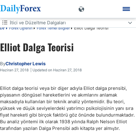
İtici ve Düzeltme Dalgaları
Elliot Dalga Teorisi
Forex Öğrenin
Forex Temel Bilgiler
DF
İtici ve Düzeltme Dalgaları
Elliot Dalga Teorisi
Sekiz veya daha fazla dalga gözlenebilir
By
Christopher Lewis
Elliot dalgaları işe yarıyor mu?
Haziran 27, 2018 | Updated on Haziran 27, 2018
Elliot dalga teorisi veya bir diğer adıyla Elliot dalga prensibi,
piyasanın döngüsel hareketlerini ve akımlarını anlamak
maksadıyla kullanılan bir teknik analiz yöntemidir. Bu teori,
yüksek ve düşük seviyelerdeki yatırimcı psikolojisinin yanı sıra
fiyat hareketi gibi birçok faktörü göz önünde bulundurmaktadır.
Bu analiz yöntemi ilk olarak 1938 yılında Ralph Nelson Elliot
tarafından yazılan Dalga Prensibi adlı kitapta yer almıştır.