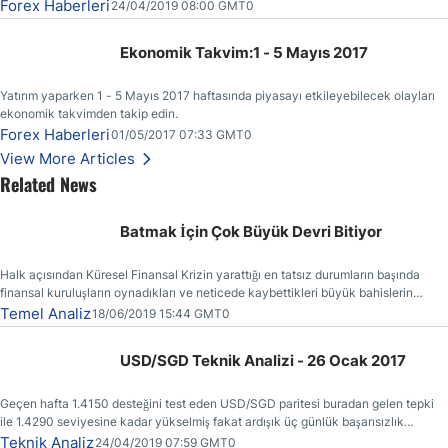
gitmemesinin başlıca sebeplerinden bir tanesi olmuştur.
Forex Haberleri
24/04/2019 08:00 GMT0
Ekonomik Takvim:1 - 5 Mayıs 2017
Yatırım yaparken 1 - 5 Mayıs 2017 haftasında piyasayı etkileyebilecek olayları
ekonomik takvimden takip edin.
Forex Haberleri
01/05/2017 07:33 GMT0
View More Articles
Related News
Batmak İçin Çok Büyük Devri Bitiyor
Halk açısından Küresel Finansal Krizin yarattığı en tatsız durumların başında
finansal kuruluşların oynadıkları ve neticede kaybettikleri büyük bahislerin
faturasının kendilerine (vergi ödeyenlere) kesilmiş olmasıdır.
Temel Analiz
18/06/2019 15:44 GMT0
USD/SGD Teknik Analizi - 26 Ocak 2017
Geçen hafta 1.4150 desteğini test eden USD/SGD paritesi buradan gelen tepki
ile 1.4290 seviyesine kadar yükselmiş fakat ardışık üç günlük başarısızlık
ertesinde yönünü yeniden aşağı çevirmiştir.
Teknik Analiz
24/04/2019 07:59 GMT0