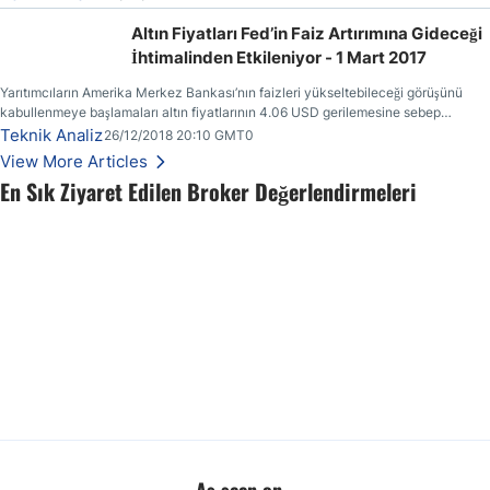
Altın Fiyatları Fed’in Faiz Artırımına Gideceği
İhtimalinden Etkileniyor - 1 Mart 2017
Yarıtımcıların Amerika Merkez Bankası’nın faizleri yükseltebileceği görüşünü
kabullenmeye başlamaları altın fiyatlarının 4.06 USD gerilemesine sebep
olmuştur.
Teknik Analiz
26/12/2018 20:10 GMT0
View More Articles
En Sık Ziyaret Edilen Broker Değerlendirmeleri