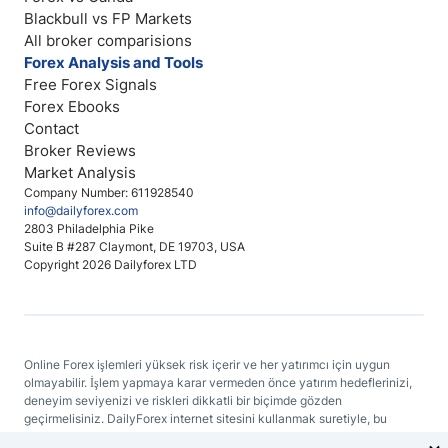
Blackbull vs FP Markets
All broker comparisions
Forex Analysis and Tools
Free Forex Signals
Forex Ebooks
Contact
Broker Reviews
Market Analysis
Company Number: 611928540
info@dailyforex.com
2803 Philadelphia Pike
Suite B #287 Claymont, DE 19703, USA
Copyright 2026 Dailyforex LTD
Online Forex işlemleri yüksek risk içerir ve her yatırımcı için uygun
olmayabilir. İşlem yapmaya karar vermeden önce yatırım hedeflerinizi,
deneyim seviyenizi ve riskleri dikkatli bir biçimde gözden
geçirmelisiniz. DailyForex internet sitesini kullanmak suretiyle, bu
sitenin herhangi bir yerinde bulunan bir bilgiyi temel alan kararlar