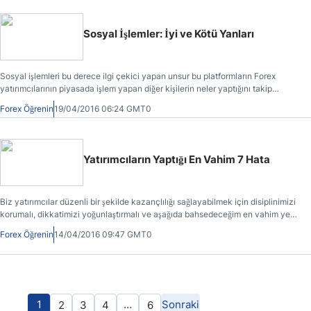
Sosyal İşlemler: İyi ve Kötü Yanları
Sosyal işlemleri bu derece ilgi çekici yapan unsur bu platformların Forex
yatırımcılarının piyasada işlem yapan diğer kişilerin neler yaptığını takip
edebilme ve kopyalama olanağı tanımasıdır.
Forex Öğrenin
19/04/2016 06:24 GMT0
Yatırımcıların Yaptığı En Vahim 7 Hata
Biz yatırımcılar düzenli bir şekilde kazançlılığı sağlayabilmek için disiplinimizi
korumalı, dikkatimizi yoğunlaştırmalı ve aşağıda bahsedeceğim en vahim yedi
hatan kaçınmalıyız.
Forex Öğrenin
14/04/2016 09:47 GMT0
1
…
Sonraki
2
3
4
6