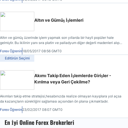
Altın ve Gümüş İşlemleri
Altın ve gümüş üzerinde işlem yapmak son yıllarda bir hayli popüler hale
gelmiştir. Bu ikilinin yanı sıra platin ve palladyum diğer değerli madenleri alıp
satabileceğiniz aracı kurum sayısı her geçen gün artmaktadır.
Forex Öğrenin
18/05/2017 08:56 GMT0
Editörün Seçimi
Akımı Takip Eden İşlemlerde Girişler -
Kırılma veya Geri Çekilme?
Akımları takip etme stratejisi,hesabınızda realize olmayan kayıplara yol açsa
da kazançların sürekliğini sağlaması açısından ön plana çıkmaktadır.
Forex Öğrenin
23/02/2017 08:07 GMT0
En İyi Online Forex Brokerleri