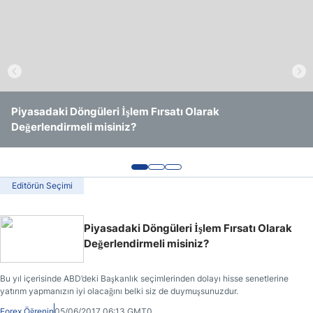
İkili Opsiyon
Risk Yönetimi
Piyasadaki Döngüleri İşlem Fırsatı Olarak
Akımı Takip Eden İşlemlerde Girişler - Kırılma veya Geri
Altın ve Gümüş İşlemleri
Değerlendirmeli misiniz?
Çekilme?
Editörün Seçimi
Piyasadaki Döngüleri İşlem Fırsatı Olarak
Değerlendirmeli misiniz?
Bu yıl içerisinde ABD’deki Başkanlık seçimlerinden dolayı hisse senetlerine
yatırım yapmanızın iyi olacağını belki siz de duymuşsunuzdur.
Forex Öğrenin
05/06/2017 06:13 GMT0