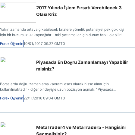
2017 Yılında İşlem Fırsatı Verebilecek 3
Olası Kriz
Yakın zamanda ortaya çıkabilecek krizlere yönelik potansiyel pek çok kişi
için bir huzursuzluk kaynağıdır - tabi yatırımcılar için durum farklı olabilir!
Forex Öğrenin
10/01/2017 09:27 GMT0
Piyasada En Doğru Zamanlamayı Yapabilir
misiniz?
Borsalarda doğru zamanlama kavramı esas olarak hisse alımı için
kullanılmaktadır - diğer bir deyişle uzun pozisyon açmak. “Piyasada
zamanlama” yapılıp yapılamayacağı sorusunu test edebiliriz.
Forex Öğrenin
22/11/2016 09:04 GMT0
MetaTrader4 ve MetaTrader5 - Hangisini
Seçmelisiniz?