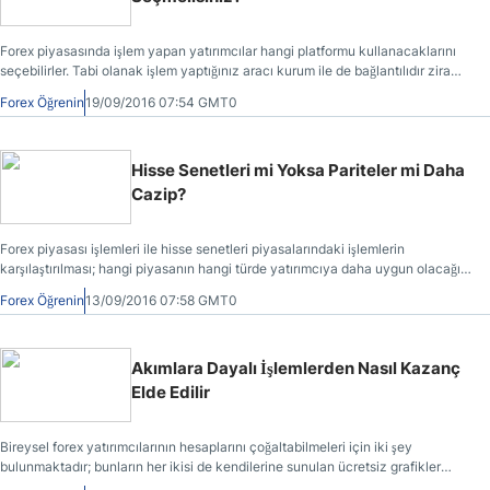
Forex piyasasında işlem yapan yatırımcılar hangi platformu kullanacaklarını
seçebilirler. Tabi olanak işlem yaptığınız aracı kurum ile de bağlantılıdır zira
her çeşit platform tüm aracı kurumlarda olmayabilir. D
Forex Öğrenin
19/09/2016 07:54 GMT0
Hisse Senetleri mi Yoksa Pariteler mi Daha
Cazip?
Forex piyasası işlemleri ile hisse senetleri piyasalarındaki işlemlerin
karşılaştırılması; hangi piyasanın hangi türde yatırımcıya daha uygun olacağı
sorusunun değerlendirilmesi.
Forex Öğrenin
13/09/2016 07:58 GMT0
Akımlara Dayalı İşlemlerden Nasıl Kazanç
Elde Edilir
Bireysel forex yatırımcılarının hesaplarını çoğaltabilmeleri için iki şey
bulunmaktadır; bunların her ikisi de kendilerine sunulan ücretsiz grafikler
kullanılarak rahatlıkla ayırt edilebilir.