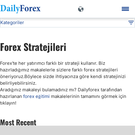
Kategoriler
Forex Stratejileri
Forex Öğrenin
DF
Forex Temel Bilgiler
Forex Stratejileri
Forex Terimleri
Forex'te her yatırımcı farklı bir strateji kullanır. Biz
hazırladığımız makalelerle sizlere farklı forex stratejileri
İslami Forex
öneriyoruz.Böylece sizde ihtiyacınza göre kendi stratejinizi
belirliyebilirsiniz.
Aradığınız makaleyi bulamadınız mı? Dailyforex tarafından
Forex ve İnsan Psikolojisi
hazırlanan
forex eğitimi
makalelerinin tamamını görmek için
tıklayın!
Forex Stratejileri
Most Recent
Forex İndikatörler