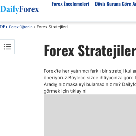
Forex İncelemeleri
Döviz Kuruna Göre An
Forex Stratejileri
Forex Öğrenin
DF
Forex İncelemeleri
Döviz kuruna göre Analiz
Eğitim Kaynakları
Forex Stratejiler
Forex Firmaları
EUR-USD
Forex Eğitimi
SPK Lisanslı Forex
EUR-TRY
Ekonomik Sözlük
Otomatik Forex
USD-JPY
Forex Nedir
Forex'te her yatırımcı farklı bir strateji kull
Forex Sinyalleri
GBP-USD
İslami Forex
öneriyoruz.Böylece sizde ihtiyacınza göre ken
Forex Ürünleri
USD-CHF
Forex Seminerleri
Aradığınız makaleyi bulamadınız mı? Dailyf
Forex Kursları
USD-CAD
Forex Düzenlemeler
görmek için tıklayın!
Forex Bonusları
AUD-USD
Tüm Firmaların İncelemeleri
Altın
Petrol