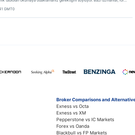
nik tabloları okumaya odaklamanız gerektiğini söylüyor. Bazı uzmanlar, forex
raçtan yararlanmanız gerektiğini, diğerleri ise kaldıraç ne kadar yüksekse
:41 GMT0
çin uzak durmanız gerektiğini söylüyor. Aşağıda forex işlemcileri için
 tavsiye bulabilirsiniz. Bu tavsiyelerin hepsi bir araya getirildiğinde tek bir
: Tarafsızlık.
Broker Comparisons and Alternativ
Exness vs Octa
Exness vs XM
Pepperstone vs IC Markets
Forex vs Oanda
Blackbull vs FP Markets