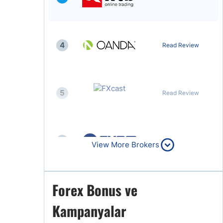
4
Read Review
5
Read Review
6
Read Review
View More Brokers
Forex Bonus ve
7
Read Review
Kampanyalar