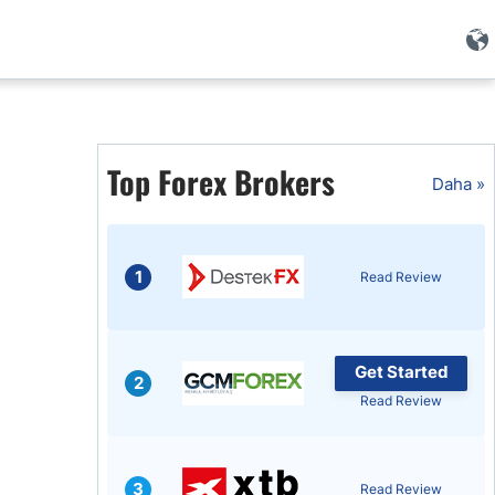
i
Top Forex Brokers
Daha »
1
Read Review
Get Started
2
Read Review
i
3
Read Review