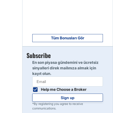
8
Read Review
9
Read Review
Tüm Bonusları Gör
Subscribe
10
Read Review
En son piyasa gündemini ve ücretsiz
sinyalleri direk mailınıza almak için
kayıt olun.
Help me Choose a Broker
Sign up
*By registering you agree to receive
communications.