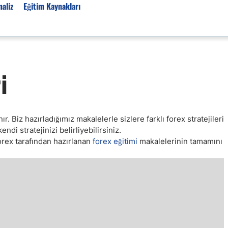
aliz
Eğitim Kaynakları
Forex Haberleri
i
Türkiye Finans Haberler
Teknik Analiz
Temel Analiz
anır. Biz hazırladığımız makalelerle sizlere farklı forex stratejileri
Forex Expo
di stratejinizi belirliyebilirsiniz.
Bülten
orex tarafından hazırlanan
forex eğitimi
makalelerinin tamamını
Detaylı Teknik Analizler
EUR/TRY
USD/TRY
Ücretsiz Forex Sinyaller
Altın Teknik Analiz