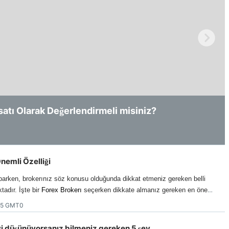
Haftalık Analiz
satı Olarak Değerlendirmeli misiniz?
rişler - Kırılma veya Geri Çekilme?
Önemli Özelliği
parken, brokerınız söz konusu olduğunda dikkat etmeniz gereken belli
tadır. İşte bir
Forex Brokerı
seçerken dikkate almanız gereken en önemli
:15 GMT0
yi düşünüyorsanız bilmeniz gereken 5 şey