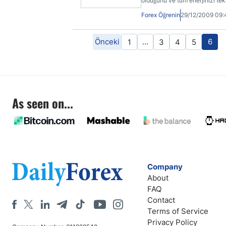
olduğunu ve tüm enerjinizi tek
piyasasında size sunulan kaldı
Forex Öğrenin
29/12/2009 09
riski de o kadar büyük olduğu i
evrensel geçerliliği olan birkaç
can alıcı prensip ortaya çıkıyor
Önceki
…
6
1
3
4
5
As seen on...
Company
About
FAQ
Contact
Terms of Service
Privacy Policy