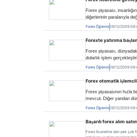
Forex piyasası, insanlığın
diğerlerinin paralarıyla de
banknotlar şeklinde değil
Forex Öğrenin
29/12/2009 09
emtialardan oluşuyordu.
Forexte yatırıma başla
Forex piyasası, dünyadaki
dolarlık işlem gerçekleşt
kapsamı ve ulaşılabilirliğ
Forex Öğrenin
29/12/2009 09
perakende işlemcisi olara
derecede etkiye sahipsiniz
Forex otomatik işlemcil
tek bir kurum bile belirle
olabilirsiniz.
Forex piyasasının hızla bü
mevcut. Diğer yandan dü
incelikleri öğrenmek için 
Forex Öğrenin
29/12/2009 09
ve gecelerini forex sular
mevcut.
Başarılı forex alım satım
Forex ticaretine dair pek çok f