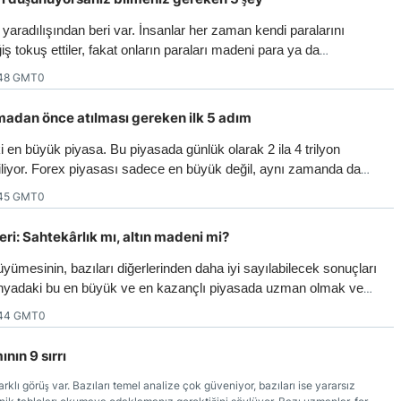
 yaradılışından beri var. İnsanlar her zaman kendi paralarını
ğiş tokuş ettiler, fakat onların paraları madeni para ya da
di, daha çok yiyecek, hayvan ya da doğal kaynaklar gibi
:48 GMT0
madan önce atılması gereken ilk 5 adım
 en büyük piyasa. Bu piyasada günlük olarak 2 ila 4 trilyon
iriliyor. Forex piyasası sadece en büyük değil, aynı zamanda da
i açısından en güvenli piyasa. Bunu anlamı şu: Küçük bir
:45 GMT0
k siz, piyasadaki dövizler üzerinde en büyük banka ile aynı
. Doların bugün ne yapacağını tek bir faktör, tek bir insan ya da
eri: Sahtekârlık mı, altın madeni mi?
yemez ve işte tam bu yüzden siz de Forex ticaretinde başarılı
yümesinin, bazıları diğerlerinden daha iyi sayılabilecek sonuçları
nyadaki bu en büyük ve en kazançlı piyasada uzman olmak ve
sınırsız sayıda online kaynak var. Ayrıca dünya çapında günlerini
:44 GMT0
ında alım satım yapmayı deneyerek harcayan da birçok kişi
ının 9 sırrı
arklı görüş var. Bazıları temel analize çok güveniyor, bazıları ise yararsız