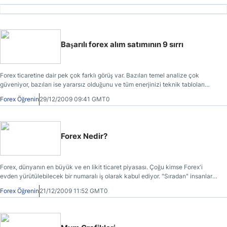
önem taşıyor. Bununla birlikte forex piyasasını analiz etmenin ve hem kısa,
hem de uzun vadede farklı döviz türleri ile ilgili nihai kararlara varmanın çeşitli
yolları olduğunu da belirtmeliyiz.
Başarılı forex alım satımının 9 sırrı
Forex ticaretine dair pek çok farklı görüş var. Bazıları temel analize çok
güveniyor, bazıları ise yararsız olduğunu ve tüm enerjinizi teknik tabloları
okumaya odaklamanız gerektiğini söylüyor. Bazı uzmanlar, forex piyasasında
Forex Öğrenin
29/12/2009 09:41 GMT0
size sunulan kaldıraçtan yararlanmanız gerektiğini, diğerleri ise kaldıraç ne
kadar yüksekse riski de o kadar büyük olduğu için uzak durmanız gerektiğini
söylüyor. Aşağıda forex işlemcileri için evrensel geçerliliği olan birkaç tavsiye
bulabilirsiniz. Bu tavsiyelerin hepsi bir araya getirildiğinde tek bir can alıcı
Forex Nedir?
prensip ortaya çıkıyor: Tarafsızlık.
Forex, dünyanın en büyük ve en likit ticaret piyasası. Çoğu kimse Forex'i
evden yürütülebilecek bir numaralı iş olarak kabul ediyor. "Sıradan" insanlar
bile 1998 yılından beri Forex piyasasında yer alma şansına sahip (aynı
Forex Öğrenin
21/12/2009 11:52 GMT0
bankaların ve büyük şirketlerin yaptığı gibi). Forex artık partilerde, iş
etkinliklerinde ve diğer sosyal toplantılarda konuşulan dikkat çekici, havalı ve
yeni birşey haline geldi.