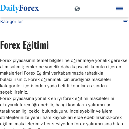
Kategoriler
Forex Öğrenin
DF
Forex Temel Bilgiler
Forex Eğitimi
Forex Terimleri
Forex piyasasının temel bilgilerine öğrenmeye yönelik gerekse
alım satım işlemlerine yönelik daha kapsamlı konuları içeren
İslami Forex
makalerleri Forex Eğitimi veritabanımızda rahatlıkla
bulabilirsiniz. Forex öğrenmek için aradığınız makaleleri
kategoriler içerisinden yada belirli konular arasından
Forex ve İnsan Psikolojisi
seçebilirsiniz.
Forex piyasasına yönelik en iyi forex eğitimi makalelerini
Forex Stratejileri
okuyarak forex öğrenebilir, hangi konuların yatırımcılar
tarafından ilgi çekici bulunduğunu inceleyebilir ve işlem
stratejilerinize yeni ilham kaynakları elde edebilirsiniz.Forex
Forex İndikatörler
eğitimi makalelerimiz her seviyeden forex yatırımcısına hitap