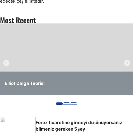
edecek çeşitliliktedir.
İkili Opsiyon
Most Recent
Risk Yönetimi
Elliot Dalga Teorisi
Ortlama Pip Hareketinden Nasıl Faydalanabilirsiniz?
Telegram En Büyük Arzı Gerçekleştirdi
Forex ticaretine girmeyi düşünüyorsanız
bilmeniz gereken 5 şey