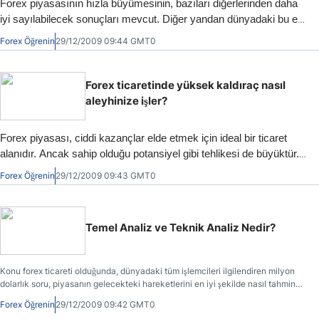
Forex piyasasının hızla büyümesinin, bazıları diğerlerinden daha
iyi sayılabilecek sonuçları mevcut. Diğer yandan dünyadaki bu en
büyük ve en kazançlı piyasada uzman olmak ve incelikleri
Forex Öğrenin
29/12/2009 09:44 GMT0
öğrenmek için sınırsız sayıda online kaynak var. Ayrıca dünya
çapında günlerini ve gecelerini forex sularında alım satım yapmayı
deneyerek harcayan da birçok kişi mevcut.
Forex ticaretinde yüksek kaldıraç nasıl
aleyhinize işler?
Forex piyasası, ciddi kazançlar elde etmek için ideal bir ticaret
alanıdır. Ancak sahip olduğu potansiyel gibi tehlikesi de büyüktür.
Forex, konu ticaret olduğunda bir bütün olarak, doğrularla ve
Forex Öğrenin
29/12/2009 09:43 GMT0
yanlışlarla doludur.
Temel Analiz ve Teknik Analiz Nedir?
Konu forex ticareti olduğunda, dünyadaki tüm işlemcileri ilgilendiren milyon
dolarlık soru, piyasanın gelecekteki hareketlerini en iyi şekilde nasıl tahmin
edileceğidir. Buna geçmeden önce, piyasada ne olacağını %100 kesinlik ve
Forex Öğrenin
29/12/2009 09:42 GMT0
hassaslıkla tahmin etmenin tek bir yolu bile olmadığını özellikle vurgulamamız