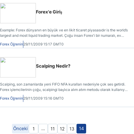
Forex'e Giriş
Example: Forex dünyanın en büyük ve en likit ticaret piyasasıdır is the world’s
largest and most liquid trading market. Çoğu insan Forex'i bir numaralı, ev
merkezli iş olarak değerlendiriyor. Hatta "sıradan" insanlar bile 1998'den beri
Forex Öğrenin
29/11/2009 15:17 GMT0
(bankaların ve büyük şirketlerin yaptığına benzer şekilde) Forex piyasasında
rol alma şansına sahip oldu. Bugün ise Forex, partilerde, iş aktivitelerinde ve
diğer sosyal toplantılarda konuşulan en esaslı, en havalı ve en yeni konu.
Scalping Nedir?
Scalping, son zamanlarda yeni FIFO NFA kuralları nedeniyle çok ses getirdi.
Forex işlemcilerinin çoğu, scalpingi başlıca alım atım metodu olarak kullanıyor.
Ancak scalping herkes için uygun bir yöntem değil, hatta aslında çok spesifik
Forex Öğrenin
29/11/2009 15:16 GMT0
bir işlemci tipine uygun.
Önceki
…
14
1
11
12
13