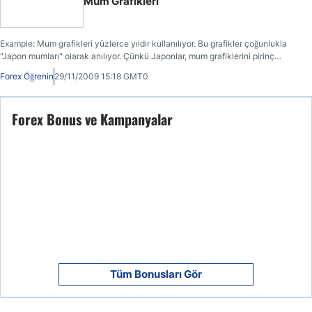
Mum Grafikleri
Example: Mum grafikleri yüzlerce yıldır kullanılıyor. Bu grafikler çoğunlukla
"Japon mumları" olarak anılıyor. Çünkü Japonlar, mum grafiklerini pirinç
sözleşmelerinin fiyatını analiz etmek için kullanıyordu.
Forex Öğrenin
29/11/2009 15:18 GMT0
Forex Bonus ve Kampanyalar
Tüm Bonusları Gör