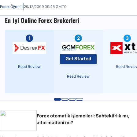
sadece en büyük değil, aynı zamanda da kapsamı ve
Forex Öğrenin
29/12/2009 09:45 GMT0
ulaşılabilirliği açısından en güvenli piyasa. Bunu anlamı şu: Küçük
bir perakende işlemcisi olarak siz, piyasadaki dövizler üzerinde en
En İyi Online Forex Brokerleri
büyük banka ile aynı derecede etkiye sahipsiniz. Doların bugün ne
yapacağını tek bir faktör, tek bir insan ya da tek bir kurum bile
belirleyemez ve işte tam bu yüzden siz de Forex ticaretinde
1
2
3
başarılı olabilirsiniz.
Get Started
Read Review
Read Revie
Read Review
Forex otomatik işlemcileri: Sahtekârlık mı,
altın madeni mi?