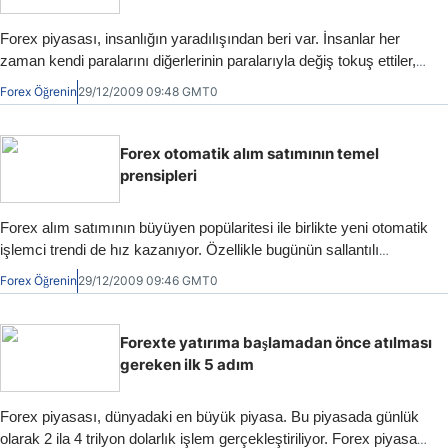
Forex piyasası, insanlığın yaradılışından beri var. İnsanlar her
zaman kendi paralarını diğerlerinin paralarıyla değiş tokuş ettiler,
fakat onların paraları madeni para ya da banknotlar şeklinde
Forex Öğrenin
29/12/2009 09:48 GMT0
değildi, daha çok yiyecek, hayvan ya da doğal kaynaklar gibi
emtialardan oluşuyordu.
Forex otomatik alım satımının temel
prensipleri
Forex alım satımının büyüyen popülaritesi ile birlikte yeni otomatik
işlemci trendi de hız kazanıyor. Özellikle bugünün sallantılı
ekonomik koşullarında güvenli yatırım için Forex piyasasına
Forex Öğrenin
29/12/2009 09:46 GMT0
girmek isteyen pek çok kişi mevcut. Bu insanların çoğuyla ilgili
sorun, forex alım satımında deneyimlerinin olmaması ve bu
konuda çalışmak için günler ve haftalar harcamaya ilgi
Forexte yatırıma başlamadan önce atılması
duymamaları. Sonuç olarak bu kişiler otomatik alım satım
gereken ilk 5 adım
işlemcilerine yöneliyor.
Forex piyasası, dünyadaki en büyük piyasa. Bu piyasada günlük
olarak 2 ila 4 trilyon dolarlık işlem gerçekleştiriliyor. Forex piyasası