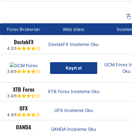
Forex Brokerları
Web sitesi
İncele
DestekFX
DestekFX İnceleme Oku
4.2/5
GCM Forex İ
Kayıt ol
Oku
3.8/5
XTB Forex
XTB Forex İnceleme Oku
3.4/5
UFX
UFX İnceleme Oku
4.3/5
OANDA
OANDA İnceleme Oku