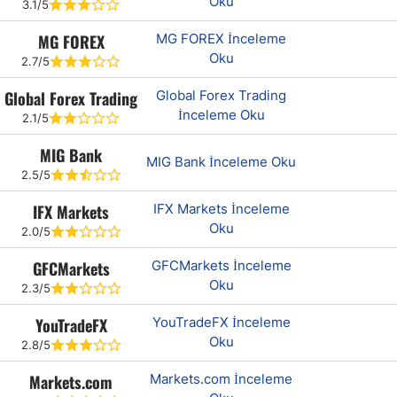
Oku
3.1/5
MG FOREX
MG FOREX İnceleme
Oku
2.7/5
Global Forex Trading
Global Forex Trading
İnceleme Oku
2.1/5
MIG Bank
MIG Bank İnceleme Oku
2.5/5
IFX Markets
IFX Markets İnceleme
Oku
2.0/5
GFCMarkets
GFCMarkets İnceleme
Oku
2.3/5
YouTradeFX
YouTradeFX İnceleme
Oku
2.8/5
Markets.com
Markets.com İnceleme