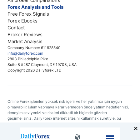
All broker comparisions
Forex Analysis and Tools
Free Forex Signals
Forex Ebooks
Contact
Broker Reviews
Market Analysis
Company Number: 611928540
info@dailyforex.com
2803 Philadelphia Pike
Suite B #287 Claymont, DE 19703, USA
Copyright 2026 Dailyforex LTD
Online Forex işlemleri yüksek risk içerir ve her yatırımcı için uygun
olmayabilir. İşlem yapmaya karar vermeden önce yatırım hedeflerinizi,
deneyim seviyenizi ve riskleri dikkatli bir biçimde gözden
geçirmelisiniz. DailyForex internet sitesini kullanmak suretiyle, bu
sitenin herhangi bir yerinde bulunan bir bilgiyi temel alan kararlar
konusunda DailyForex'i veya bağlantılı web sitelerini sorumlu
tutmayacağınızı baştan kabul etmiş sayılırsınız.