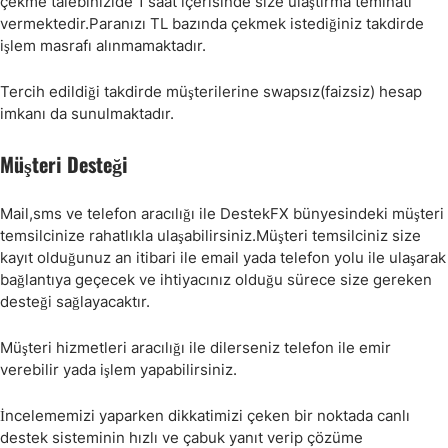
çekme talebinizide 1 saat içerisinde size ulaştırma teminatı
vermektedir.Paranızı TL bazında çekmek istediğiniz takdirde
işlem masrafı alınmamaktadır.
Tercih edildiği takdirde müşterilerine swapsız(faizsiz) hesap
imkanı da sunulmaktadır.
Müşteri Desteği
Mail,sms ve telefon aracılığı ile DestekFX bünyesindeki müşteri
temsilcinize rahatlıkla ulaşabilirsiniz.Müşteri temsilciniz size
kayıt olduğunuz an itibari ile email yada telefon yolu ile ulaşarak
bağlantıya geçecek ve ihtiyacınız olduğu sürece size gereken
desteği sağlayacaktır.
Müşteri hizmetleri aracılığı ile dilerseniz telefon ile emir
verebilir yada işlem yapabilirsiniz.
İncelememizi yaparken dikkatimizi çeken bir noktada canlı
destek sisteminin hızlı ve çabuk yanıt verip çözüme