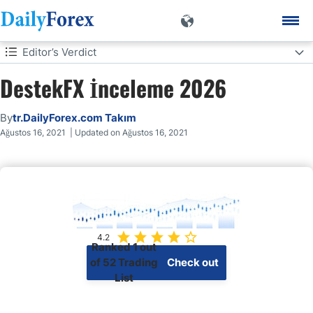
Editor’s Verdict
DestekFX İnceleme 2026
Editor’s Verdict
Overview
By
tr.DailyForex.com Takım
Ağustos 16, 2021 | Updated on Ağustos 16, 2021
İnceleme
Özellikler
Platformu
4.2
Ranked 1 out
of 52 Trading
Check out
List
our top