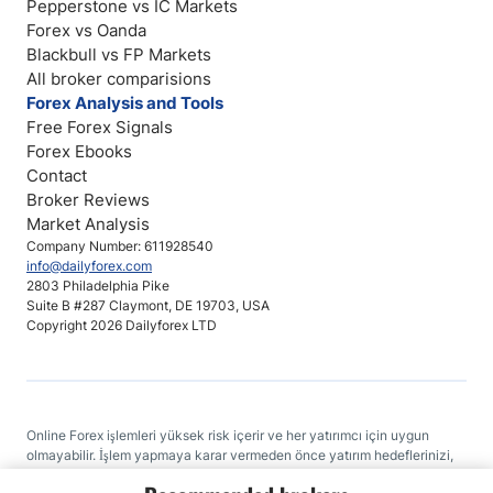
Pepperstone vs IC Markets
Forex vs Oanda
Blackbull vs FP Markets
All broker comparisions
Forex Analysis and Tools
Free Forex Signals
Forex Ebooks
Contact
Broker Reviews
Market Analysis
Company Number: 611928540
info@dailyforex.com
2803 Philadelphia Pike
Suite B #287 Claymont, DE 19703, USA
Copyright 2026 Dailyforex LTD
Online Forex işlemleri yüksek risk içerir ve her yatırımcı için uygun
olmayabilir. İşlem yapmaya karar vermeden önce yatırım hedeflerinizi,
deneyim seviyenizi ve riskleri dikkatli bir biçimde gözden