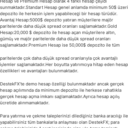
Hesap ve Premium Hesap olarak 4 farklı hesap çeşidi
sunmaktadır.Standart Hesap genel anlamda minimum 50$ üzeri
depozito ile herkesin işlem yapabileceği bir hesap türüdür.
Avantaj Hesap:5000$ depozito yatıran müşterilere majör
paritelerde daha düşük spread oranları sağlamaktadır.Gold
Hesap:20,000 $ depozito ile hesap açan müşterilere altın,
gümüş ve majör paritelerde daha düşük spread oranları
sağlamaktadır.Premium Hesap ise 50,000$ depozito ile tüm
paritelerde çok daha düşük spread oranlarıyla çok avantajlı
işlemler sağlamaktadır.Her boyutta yatırımcıya hitap eden hesap
özellikleri ve avantajları bulunmaktadır.
DestekFX’te demo hesap özelliği bulunmaktadır ancak gerçek
hesap açılımında da minimum depozito ile herkese rahatlıkla
gerçek hesap açma imkanı sağlamaktadır.Ayrıca hesap açılış
ücretide alınmamaktadır.
Para yatırma ve çekme taleplerinizi dilediğiniz banka aracılığı ile
yapabilirsiniz tüm bankalarla anlaşması olan DestekFX; para