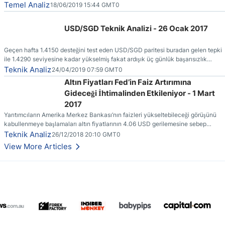
faturasının kendilerine (vergi ödeyenlere) kesilmiş olmasıdır.
Temel Analiz
18/06/2019 15:44 GMT0
USD/SGD Teknik Analizi - 26 Ocak 2017
Geçen hafta 1.4150 desteğini test eden USD/SGD paritesi buradan gelen tepki
ile 1.4290 seviyesine kadar yükselmiş fakat ardışık üç günlük başarısızlık
ertesinde yönünü yeniden aşağı çevirmiştir.
Teknik Analiz
24/04/2019 07:59 GMT0
Altın Fiyatları Fed’in Faiz Artırımına
Gideceği İhtimalinden Etkileniyor - 1 Mart
2017
Yarıtımcıların Amerika Merkez Bankası’nın faizleri yükseltebileceği görüşünü
kabullenmeye başlamaları altın fiyatlarının 4.06 USD gerilemesine sebep
olmuştur.
Teknik Analiz
26/12/2018 20:10 GMT0
View More Articles