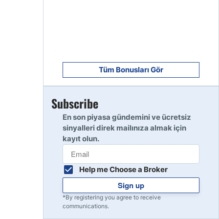
8
Read Review
9
Read Review
Tüm Bonusları Gör
Subscribe
10
Read Review
En son piyasa gündemini ve ücretsiz
sinyalleri direk mailınıza almak için
kayıt olun.
Help me Choose a Broker
Sign up
*By registering you agree to receive
communications.