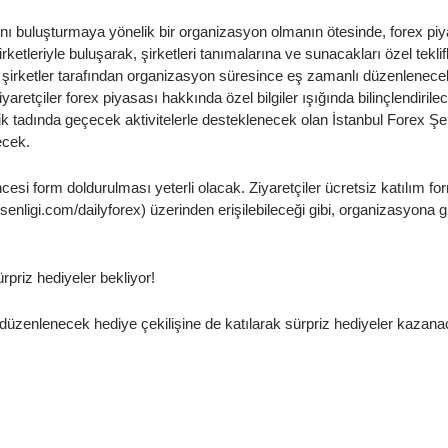
Haftalık Analiz
arını buluşturmaya yönelik bir organizasyon olmanın ötesinde, forex pi
ketleriyle buluşarak, şirketleri tanımalarına ve sunacakları özel teklif
şirketler tarafından organizasyon süresince eş zamanlı düzenlenecek
aretçiler forex piyasası hakkında özel bilgiler ışığında bilinçlendirilec
ik tadında geçecek aktivitelerle desteklenecek olan İstanbul Forex Şen
ecek.
cesi form doldurulması yeterli olacak. Ziyaretçiler ücretsiz katılım f
xsenligi.com/dailyforex) üzerinden erişilebileceği gibi, organizasyona gi
ürpriz hediyeler bekliyor!
 düzenlenecek hediye çekilişine de katılarak sürpriz hediyeler kazan