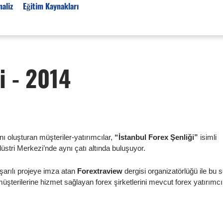
aliz
Eğitim Kaynakları
Forex Haberleri
i - 2014
Türkiye Finans Haberler
Teknik Analiz
Temel Analiz
Forex Expo
Bülten
ı oluşturan müşteriler-yatırımcılar,
“İstanbul Forex Şenliği”
isimli
stri Merkezi’nde aynı çatı altında buluşuyor.
Detaylı Teknik Analizler
EUR/TRY
şarılı projeye imza atan
Forextraview
dergisi organizatörlüğü ile bu s
USD/TRY
müşterilerine hizmet sağlayan forex şirketlerini mevcut forex yatırımcı
Ücretsiz Forex Sinyaller
Altın Teknik Analiz