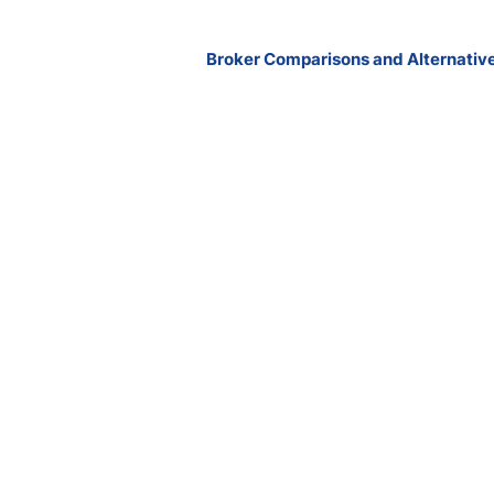
Broker Comparisons and Alternativ
Exness vs Octa
Exness vs XM
Pepperstone vs IC Markets
Forex vs Oanda
Blackbull vs FP Markets
All broker comparisions
lir. İşlem yapmaya karar vermeden önce yatırım hedeflerinizi, deneyim seviyenizi v
iyi temel alan kararlar konusunda DailyForex'i veya bağlantılı web sitelerini soruml