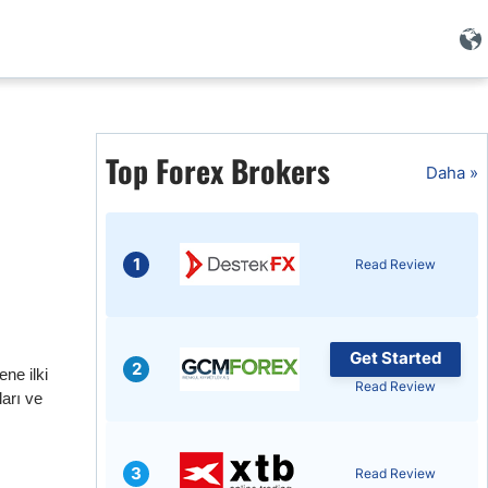
Top Forex Brokers
i
Daha »
1
Read Review
Get Started
2
ene ilki
Read Review
ları ve
i
3
Read Review