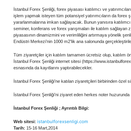
İstanbul Forex Şenliği, forex piyasası katılımcı ve yatırımcıl
işlem yapmak isteyen tüm potansiyel yatırımcıların da forex şir
yararlanmalarına imkan sağlayacak. Bunun yanısıra katılımcı 
seminer, konferans ve forex yarışmaları ile katılım sağlayan ziy
piyasasının dinamizmini ve verimliliğini artırmaya yönelik şenl
Endüstri Merkezi’nin 1000 m2’lik ana salonunda gerçekleştiril
Tüm ziyaretçiler için katılım tamamen ücretsiz olup, katılım ön
İstanbul Forex Şenliği internet sitesi (https://www.istanbulfore
esnasında da kayıtlarını yaptırabilecekler.
İstanbul Forex Şenliği’ne katılan ziyaretçileri birbirinden özel s
İstanbul Forex Şenliği’ni ziyaret eden herkes noter huzurunda
İstanbul Forex Şenliği ; Ayrıntılı Bilgi:
istanbulforexsenligi.com
Web sitesi:
Tarih:
15-16 Mart,2014