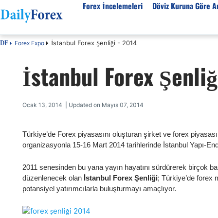
Forex İncelemeleri
Döviz Kuruna Göre An
İstanbul Forex Şenliği - 2014
Forex Expo
DF
Forex İncelemeleri
Döviz kuruna göre Analiz
Eğitim Kaynakları
İstanbul Forex Şenliğ
Forex Firmaları
EUR-USD
Forex Eğitimi
SPK Lisanslı Forex
EUR-TRY
Ekonomik Sözlük
Otomatik Forex
USD-JPY
Forex Nedir
Ocak 13, 2014 | Updated on Mayıs 07, 2014
Forex Sinyalleri
GBP-USD
İslami Forex
Forex Ürünleri
USD-CHF
Forex Seminerleri
Türkiye’de Forex piyasasını oluşturan şirket ve forex piyasasın
organizasyonla 15-16 Mart 2014 tarihlerinde İstanbul Yapı-Endü
Forex Kursları
USD-CAD
Forex Düzenlemeler
Forex Bonusları
AUD-USD
2011 senesinden bu yana yayın hayatını sürdürerek birçok ba
Tüm Firmaların İncelemeleri
Altın
düzenlenecek olan
İstanbul Forex Şenliği
; Türkiye’de forex 
potansiyel yatırımcılarla buluşturmayı amaçlıyor.
Petrol