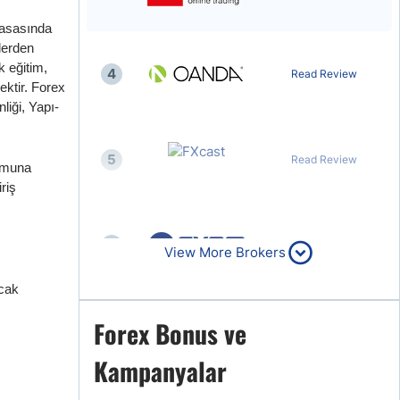
yasasında
lerden
 eğitim,
4
Read Review
ektir. Forex
liği, Yapı-
5
Read Review
ormuna
riş
6
Read Review
View More Brokers
acak
Forex Bonus ve
7
Read Review
Kampanyalar