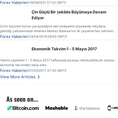
Forex Haberleri
19/08/2021 07:33 GMT0
Çin Güçlü Bir Şekilde Büyümeye Devam
Ediyor
Çin’in büyüme hızının yavaşladığına dair endişelerin piyaslarda meydana
getirdiği çalkalanmalar Amerika Merkez Bankası’nın ilk çeyrekte faiz artırımına
gitmemesinin başlıca sebeplerinden bir tanesi olmuştur.
Forex Haberleri
24/04/2019 08:00 GMT0
Ekonomik Takvim:1 - 5 Mayıs 2017
Yatırım yaparken 1 - 5 Mayıs 2017 haftasında piyasayı etkileyebilecek olayları
ekonomik takvimden takip edin.
Forex Haberleri
01/05/2017 07:33 GMT0
View More Articles
As seen on...