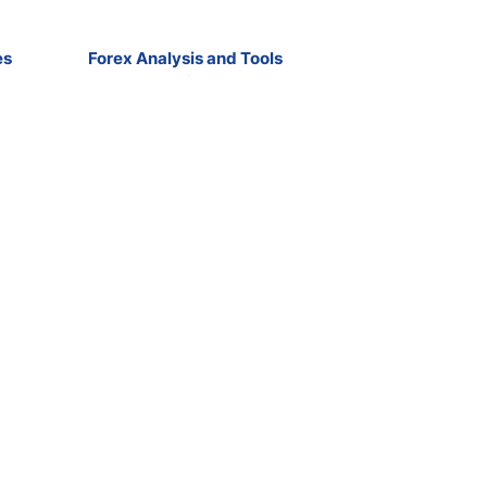
es
Forex Analysis and Tools
Free Forex Signals
Forex Ebooks
Contact
Broker Reviews
Market Analysis
e riskleri dikkatli bir biçimde gözden geçirmelisiniz. DailyForex internet
u tutmayacağınızı baştan kabul etmiş sayılırsınız.