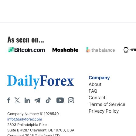
As seen on...
Company
About
FAQ
Contact
Terms of Service
Privacy Policy
Company Number: 611928540
info@dailyforex.com
2803 Philadelphia Pike
Suite B #287 Claymont, DE 19703, USA
Copyright 2026 Dailyforex LTD