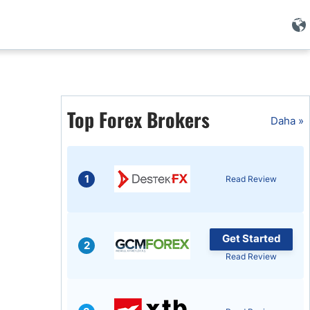
i
Top Forex Brokers
Daha »
1
Read Review
Get Started
2
Read Review
i