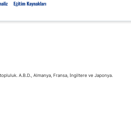
aliz
Eğitim Kaynakları
Forex Haberleri
Türkiye Finans Haberler
Teknik Analiz
Temel Analiz
Forex Expo
topluluk. A.B.D., Almanya, Fransa, İngiltere ve Japonya.
Bülten
Detaylı Teknik Analizler
EUR/TRY
USD/TRY
Ücretsiz Forex Sinyaller
Altın Teknik Analiz