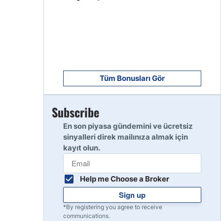
8
Read Review
9
Read Review
Tüm Bonusları Gör
Subscribe
10
Read Review
En son piyasa gündemini ve ücretsiz
sinyalleri direk mailınıza almak için
kayıt olun.
Help me Choose a Broker
Sign up
*By registering you agree to receive
communications.