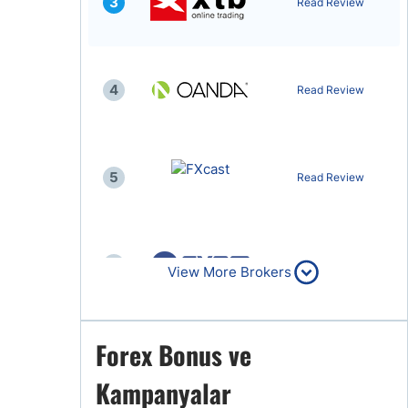
3
Read Review
4
Read Review
5
Read Review
6
Read Review
View More Brokers
Forex Bonus ve
7
Read Review
Kampanyalar