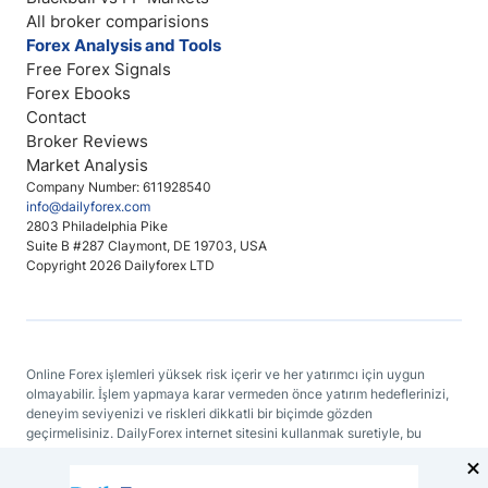
All broker comparisions
Forex Analysis and Tools
Free Forex Signals
Forex Ebooks
Contact
Broker Reviews
Market Analysis
Company Number: 611928540
info@dailyforex.com
2803 Philadelphia Pike
Suite B #287 Claymont, DE 19703, USA
Copyright 2026 Dailyforex LTD
Online Forex işlemleri yüksek risk içerir ve her yatırımcı için uygun
olmayabilir. İşlem yapmaya karar vermeden önce yatırım hedeflerinizi,
deneyim seviyenizi ve riskleri dikkatli bir biçimde gözden
geçirmelisiniz. DailyForex internet sitesini kullanmak suretiyle, bu
sitenin herhangi bir yerinde bulunan bir bilgiyi temel alan kararlar
konusunda DailyForex'i veya bağlantılı web sitelerini sorumlu