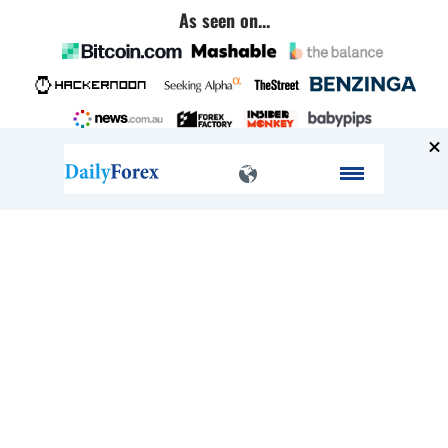
As seen on...
Company
About
FAQ
Contact
Terms of Service
Privacy Policy
Broker Comparisons and Alternatives
Exness vs Octa
Exness vs XM
Pepperstone vs IC Markets