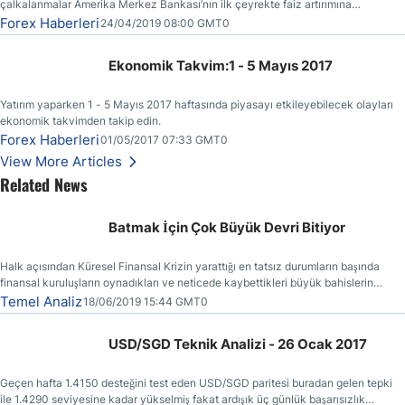
çalkalanmalar Amerika Merkez Bankası’nın ilk çeyrekte faiz artırımına
gitmemesinin başlıca sebeplerinden bir tanesi olmuştur.
Forex Haberleri
24/04/2019 08:00 GMT0
Ekonomik Takvim:1 - 5 Mayıs 2017
Yatırım yaparken 1 - 5 Mayıs 2017 haftasında piyasayı etkileyebilecek olayları
ekonomik takvimden takip edin.
Forex Haberleri
01/05/2017 07:33 GMT0
View More Articles
Related News
Batmak İçin Çok Büyük Devri Bitiyor
Halk açısından Küresel Finansal Krizin yarattığı en tatsız durumların başında
finansal kuruluşların oynadıkları ve neticede kaybettikleri büyük bahislerin
faturasının kendilerine (vergi ödeyenlere) kesilmiş olmasıdır.
Temel Analiz
18/06/2019 15:44 GMT0
USD/SGD Teknik Analizi - 26 Ocak 2017
Geçen hafta 1.4150 desteğini test eden USD/SGD paritesi buradan gelen tepki
ile 1.4290 seviyesine kadar yükselmiş fakat ardışık üç günlük başarısızlık