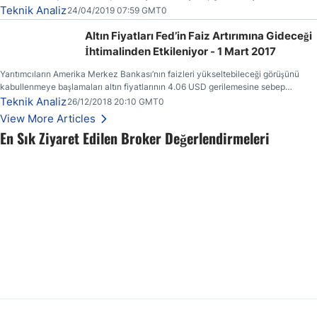
ertesinde yönünü yeniden aşağı çevirmiştir.
Teknik Analiz
24/04/2019 07:59 GMT0
Altın Fiyatları Fed’in Faiz Artırımına Gideceği
İhtimalinden Etkileniyor - 1 Mart 2017
Yarıtımcıların Amerika Merkez Bankası’nın faizleri yükseltebileceği görüşünü
kabullenmeye başlamaları altın fiyatlarının 4.06 USD gerilemesine sebep
olmuştur.
Teknik Analiz
26/12/2018 20:10 GMT0
View More Articles
En Sık Ziyaret Edilen Broker Değerlendirmeleri