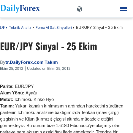
EUR/JPY Sinyal - 25 Ekim
Teknik Analiz
Forex Al Sat Sinyalleri
DF
EUR/JPY Sinyal - 25 Ekim
By
tr.DailyForex.com Takım
Ekim 25, 2012 | Updated on Ekim 25, 2012
Parite:
EUR/JPY
Akım Yönü:
Aşağı
Metot:
Ichimoku Kinko Hyo
Tanım:
Yukarı kanalın kırılmasının ardından hareketini sürdüren
paritenin Ichimoku analizine baktığımızda Tenkan (mavi çizgi)
çizgisinin ve Kijun (kırmızı) çizgisi altında mücadele ettiğini
görmekteyiz. Bu durum bize 1.6180 Fibonacci’ye ulaşmış olan
pariteye para akışının azaldığını ifade etmektedir. Trendde bir