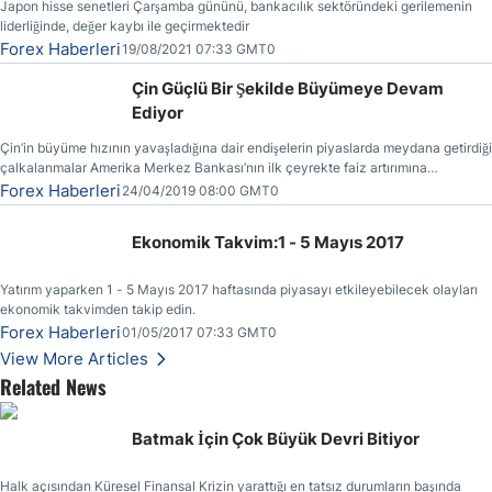
Japon hisse senetleri Çarşamba gününü, bankacılık sektöründeki gerilemenin
liderliğinde, değer kaybı ile geçirmektedir
Forex Haberleri
19/08/2021 07:33 GMT0
Çin Güçlü Bir Şekilde Büyümeye Devam
Ediyor
Çin’in büyüme hızının yavaşladığına dair endişelerin piyaslarda meydana getirdiği
çalkalanmalar Amerika Merkez Bankası’nın ilk çeyrekte faiz artırımına
gitmemesinin başlıca sebeplerinden bir tanesi olmuştur.
Forex Haberleri
24/04/2019 08:00 GMT0
Ekonomik Takvim:1 - 5 Mayıs 2017
Yatırım yaparken 1 - 5 Mayıs 2017 haftasında piyasayı etkileyebilecek olayları
ekonomik takvimden takip edin.
Forex Haberleri
01/05/2017 07:33 GMT0
View More Articles
Related News
Batmak İçin Çok Büyük Devri Bitiyor
Halk açısından Küresel Finansal Krizin yarattığı en tatsız durumların başında