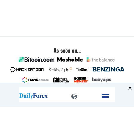
As seen on...
Company
About
FAQ