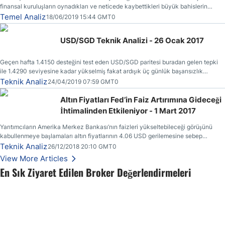
finansal kuruluşların oynadıkları ve neticede kaybettikleri büyük bahislerin
faturasının kendilerine (vergi ödeyenlere) kesilmiş olmasıdır.
Temel Analiz
18/06/2019 15:44 GMT0
USD/SGD Teknik Analizi - 26 Ocak 2017
Geçen hafta 1.4150 desteğini test eden USD/SGD paritesi buradan gelen tepki
ile 1.4290 seviyesine kadar yükselmiş fakat ardışık üç günlük başarısızlık
ertesinde yönünü yeniden aşağı çevirmiştir.
Teknik Analiz
24/04/2019 07:59 GMT0
Altın Fiyatları Fed’in Faiz Artırımına Gideceği
İhtimalinden Etkileniyor - 1 Mart 2017
Yarıtımcıların Amerika Merkez Bankası’nın faizleri yükseltebileceği görüşünü
kabullenmeye başlamaları altın fiyatlarının 4.06 USD gerilemesine sebep
olmuştur.
Teknik Analiz
26/12/2018 20:10 GMT0
View More Articles
En Sık Ziyaret Edilen Broker Değerlendirmeleri