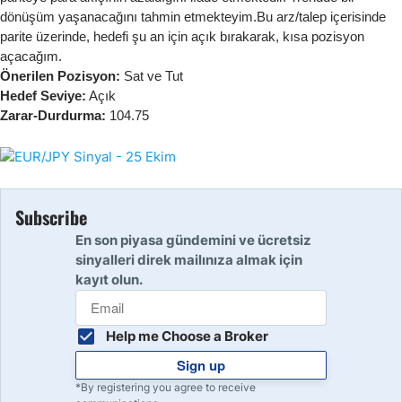
dönüşüm yaşanacağını tahmin etmekteyim.Bu arz/talep içerisinde
parite üzerinde, hedefi şu an için açık bırakarak, kısa pozisyon
açacağım.
Önerilen Pozisyon:
Sat ve Tut
Hedef Seviye:
Açık
Zarar-Durdurma:
104.75
Subscribe
En son piyasa gündemini ve ücretsiz
sinyalleri direk mailınıza almak için
kayıt olun.
Help me Choose a Broker
Sign up
*By registering you agree to receive