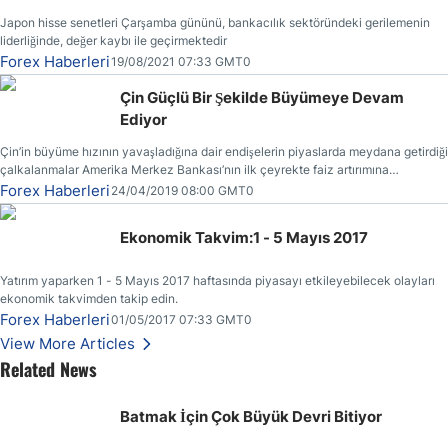
Japon hisse senetleri Çarşamba gününü, bankacılık sektöründeki gerilemenin
liderliğinde, değer kaybı ile geçirmektedir
Forex Haberleri
19/08/2021 07:33 GMT0
Çin Güçlü Bir Şekilde Büyümeye Devam
Ediyor
Çin’in büyüme hızının yavaşladığına dair endişelerin piyaslarda meydana getirdiği
çalkalanmalar Amerika Merkez Bankası’nın ilk çeyrekte faiz artırımına
gitmemesinin başlıca sebeplerinden bir tanesi olmuştur.
Forex Haberleri
24/04/2019 08:00 GMT0
Ekonomik Takvim:1 - 5 Mayıs 2017
Yatırım yaparken 1 - 5 Mayıs 2017 haftasında piyasayı etkileyebilecek olayları
ekonomik takvimden takip edin.
Forex Haberleri
01/05/2017 07:33 GMT0
View More Articles
Related News
Batmak İçin Çok Büyük Devri Bitiyor