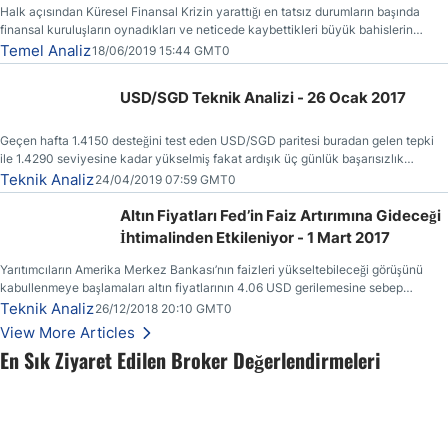
Halk açısından Küresel Finansal Krizin yarattığı en tatsız durumların başında
finansal kuruluşların oynadıkları ve neticede kaybettikleri büyük bahislerin
faturasının kendilerine (vergi ödeyenlere) kesilmiş olmasıdır.
Temel Analiz
18/06/2019 15:44 GMT0
USD/SGD Teknik Analizi - 26 Ocak 2017
Geçen hafta 1.4150 desteğini test eden USD/SGD paritesi buradan gelen tepki
ile 1.4290 seviyesine kadar yükselmiş fakat ardışık üç günlük başarısızlık
ertesinde yönünü yeniden aşağı çevirmiştir.
Teknik Analiz
24/04/2019 07:59 GMT0
Altın Fiyatları Fed’in Faiz Artırımına Gideceği
İhtimalinden Etkileniyor - 1 Mart 2017
Yarıtımcıların Amerika Merkez Bankası’nın faizleri yükseltebileceği görüşünü
kabullenmeye başlamaları altın fiyatlarının 4.06 USD gerilemesine sebep
olmuştur.
Teknik Analiz
26/12/2018 20:10 GMT0
View More Articles
En Sık Ziyaret Edilen Broker Değerlendirmeleri