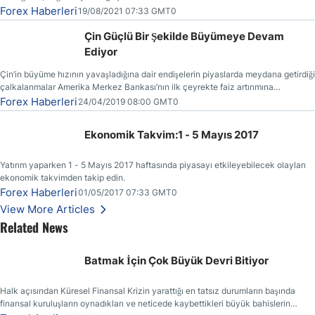
Forex Haberleri
19/08/2021 07:33 GMT0
Çin Güçlü Bir Şekilde Büyümeye Devam
Ediyor
Çin’in büyüme hızının yavaşladığına dair endişelerin piyaslarda meydana getirdiği
çalkalanmalar Amerika Merkez Bankası’nın ilk çeyrekte faiz artırımına
gitmemesinin başlıca sebeplerinden bir tanesi olmuştur.
Forex Haberleri
24/04/2019 08:00 GMT0
Ekonomik Takvim:1 - 5 Mayıs 2017
Yatırım yaparken 1 - 5 Mayıs 2017 haftasında piyasayı etkileyebilecek olayları
ekonomik takvimden takip edin.
Forex Haberleri
01/05/2017 07:33 GMT0
View More Articles
Related News
Batmak İçin Çok Büyük Devri Bitiyor
Halk açısından Küresel Finansal Krizin yarattığı en tatsız durumların başında
finansal kuruluşların oynadıkları ve neticede kaybettikleri büyük bahislerin