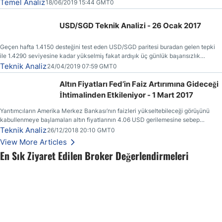
faturasının kendilerine (vergi ödeyenlere) kesilmiş olmasıdır.
Temel Analiz
18/06/2019 15:44 GMT0
USD/SGD Teknik Analizi - 26 Ocak 2017
Geçen hafta 1.4150 desteğini test eden USD/SGD paritesi buradan gelen tepki
ile 1.4290 seviyesine kadar yükselmiş fakat ardışık üç günlük başarısızlık
ertesinde yönünü yeniden aşağı çevirmiştir.
Teknik Analiz
24/04/2019 07:59 GMT0
Altın Fiyatları Fed’in Faiz Artırımına Gideceği
İhtimalinden Etkileniyor - 1 Mart 2017
Yarıtımcıların Amerika Merkez Bankası’nın faizleri yükseltebileceği görüşünü
kabullenmeye başlamaları altın fiyatlarının 4.06 USD gerilemesine sebep
olmuştur.
Teknik Analiz
26/12/2018 20:10 GMT0
View More Articles
En Sık Ziyaret Edilen Broker Değerlendirmeleri