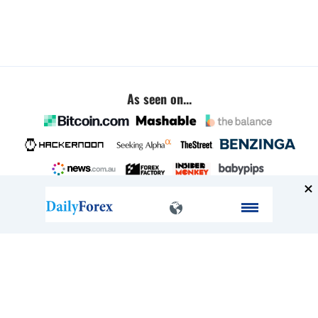
As seen on...
Company
About
FAQ
Contact