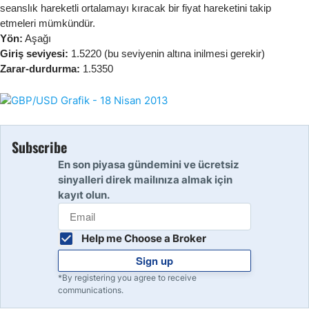
seanslık hareketli ortalamayı kıracak bir fiyat hareketini takip
etmeleri mümkündür.
Yön:
Aşağı
Giriş seviyesi:
1.5220 (bu seviyenin altına inilmesi gerekir)
Zarar-durdurma:
1.5350
Subscribe
En son piyasa gündemini ve ücretsiz
sinyalleri direk mailınıza almak için
kayıt olun.
Help me Choose a Broker
Sign up
*By registering you agree to receive
communications.