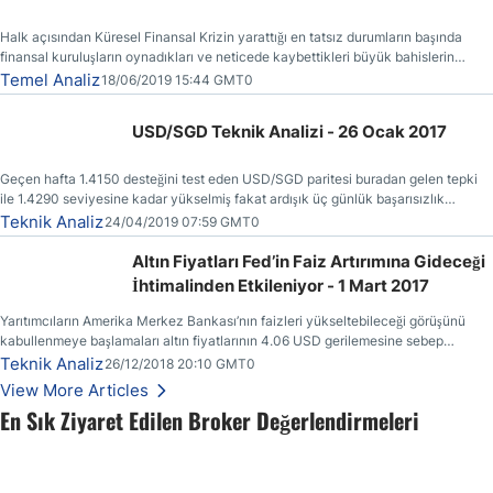
Halk açısından Küresel Finansal Krizin yarattığı en tatsız durumların başında
finansal kuruluşların oynadıkları ve neticede kaybettikleri büyük bahislerin
faturasının kendilerine (vergi ödeyenlere) kesilmiş olmasıdır.
Temel Analiz
18/06/2019 15:44 GMT0
USD/SGD Teknik Analizi - 26 Ocak 2017
Geçen hafta 1.4150 desteğini test eden USD/SGD paritesi buradan gelen tepki
ile 1.4290 seviyesine kadar yükselmiş fakat ardışık üç günlük başarısızlık
ertesinde yönünü yeniden aşağı çevirmiştir.
Teknik Analiz
24/04/2019 07:59 GMT0
Altın Fiyatları Fed’in Faiz Artırımına Gideceği
İhtimalinden Etkileniyor - 1 Mart 2017
Yarıtımcıların Amerika Merkez Bankası’nın faizleri yükseltebileceği görüşünü
kabullenmeye başlamaları altın fiyatlarının 4.06 USD gerilemesine sebep
olmuştur.
Teknik Analiz
26/12/2018 20:10 GMT0
View More Articles
En Sık Ziyaret Edilen Broker Değerlendirmeleri