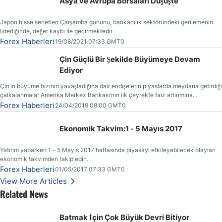
Asya ve Avrupa Borsaları Düşüşte
Japon hisse senetleri Çarşamba gününü, bankacılık sektöründeki gerilemenin
liderliğinde, değer kaybı ile geçirmektedir
Forex Haberleri
19/08/2021 07:33 GMT0
Çin Güçlü Bir Şekilde Büyümeye Devam
Ediyor
Çin’in büyüme hızının yavaşladığına dair endişelerin piyaslarda meydana getirdiği
çalkalanmalar Amerika Merkez Bankası’nın ilk çeyrekte faiz artırımına
gitmemesinin başlıca sebeplerinden bir tanesi olmuştur.
Forex Haberleri
24/04/2019 08:00 GMT0
Ekonomik Takvim:1 - 5 Mayıs 2017
Yatırım yaparken 1 - 5 Mayıs 2017 haftasında piyasayı etkileyebilecek olayları
ekonomik takvimden takip edin.
Forex Haberleri
01/05/2017 07:33 GMT0
View More Articles
Related News
Batmak İçin Çok Büyük Devri Bitiyor