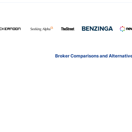
Broker Comparisons and Alternativ
Exness vs Octa
Exness vs XM
Pepperstone vs IC Markets
Forex vs Oanda
Blackbull vs FP Markets
All broker comparisions