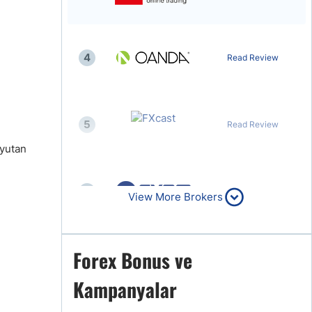
4
Read Review
5
Read Review
 yutan
6
Read Review
View More Brokers
Forex Bonus ve
7
Read Review
Kampanyalar