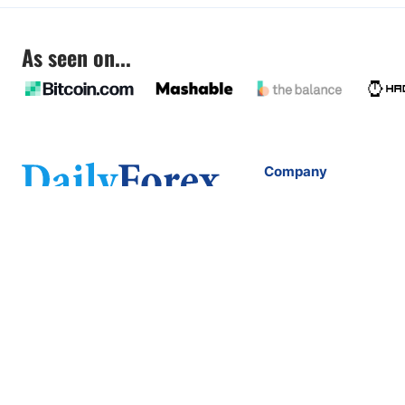
As seen on...
Company
About
FAQ
Contact
Terms of Service
Privacy Policy
Company Number: 611928540
info@dailyforex.com
2803 Philadelphia Pike
Suite B #287 Claymont, DE 19703, USA
Copyright 2026 Dailyforex LTD