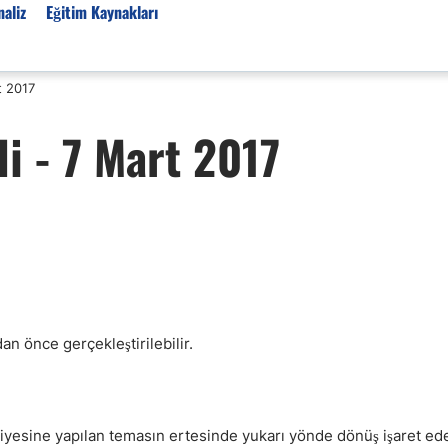
aliz
Eğitim Kaynakları
t 2017
Forex Haberleri
i - 7 Mart 2017
Türkiye Finans Haberler
Teknik Analiz
Temel Analiz
Forex Expo
Bülten
Detaylı Teknik Analizler
EUR/TRY
n önce gerçekleştirilebilir.
USD/TRY
Ücretsiz Forex Sinyaller
Altın Teknik Analiz
iyesine yapılan temasın ertesinde yukarı yönde dönüş işaret ed