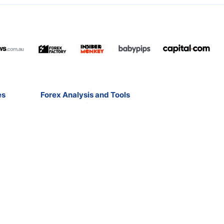
es
Forex Analysis and Tools
Free Forex Signals
Forex Ebooks
Contact
Broker Reviews
Market Analysis