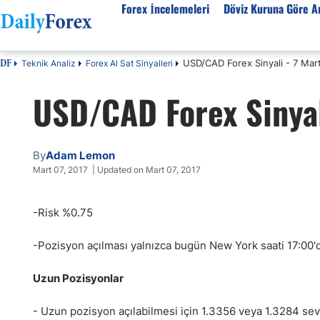
Forex İncelemeleri
Döviz Kuruna Göre An
USD/CAD Forex Sinyali - 7 Mar
Teknik Analiz
Forex Al Sat Sinyalleri
DF
Forex İncelemeleri
Döviz kuruna göre Analiz
Eğitim Kaynakları
USD/CAD Forex Sinyal
Forex Firmaları
EUR-USD
Forex Eğitimi
SPK Lisanslı Forex
EUR-TRY
Ekonomik Sözlük
Otomatik Forex
USD-JPY
Forex Nedir
By
Adam Lemon
Forex Sinyalleri
GBP-USD
İslami Forex
Mart 07, 2017 | Updated on Mart 07, 2017
Forex Ürünleri
USD-CHF
Forex Seminerleri
-Risk %0.75
Forex Kursları
USD-CAD
Forex Düzenlemeler
Forex Bonusları
AUD-USD
-Pozisyon açılması yalnızca bugün New York saati 17:00'da
Tüm Firmaların İncelemeleri
Altın
Petrol
Uzun Pozisyonlar
- Uzun pozisyon açılabilmesi için 1.3356 veya 1.3284 sev