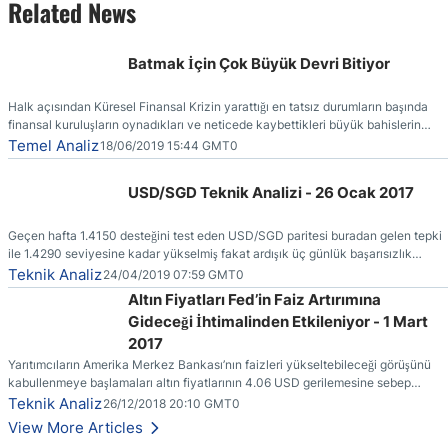
Related News
Batmak İçin Çok Büyük Devri Bitiyor
Halk açısından Küresel Finansal Krizin yarattığı en tatsız durumların başında
finansal kuruluşların oynadıkları ve neticede kaybettikleri büyük bahislerin
faturasının kendilerine (vergi ödeyenlere) kesilmiş olmasıdır.
Temel Analiz
18/06/2019 15:44 GMT0
USD/SGD Teknik Analizi - 26 Ocak 2017
Geçen hafta 1.4150 desteğini test eden USD/SGD paritesi buradan gelen tepki
ile 1.4290 seviyesine kadar yükselmiş fakat ardışık üç günlük başarısızlık
ertesinde yönünü yeniden aşağı çevirmiştir.
Teknik Analiz
24/04/2019 07:59 GMT0
Altın Fiyatları Fed’in Faiz Artırımına
Gideceği İhtimalinden Etkileniyor - 1 Mart
2017
Yarıtımcıların Amerika Merkez Bankası’nın faizleri yükseltebileceği görüşünü
kabullenmeye başlamaları altın fiyatlarının 4.06 USD gerilemesine sebep
olmuştur.
Teknik Analiz
26/12/2018 20:10 GMT0
View More Articles