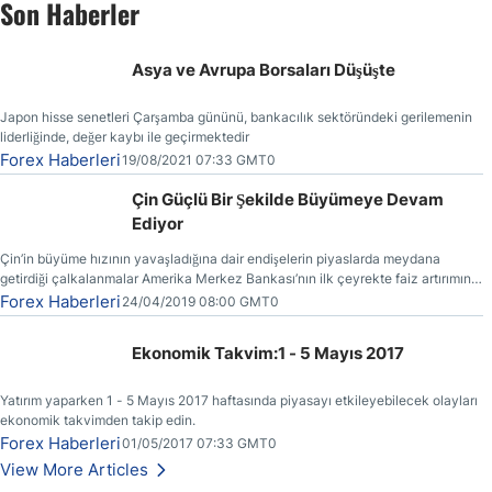
Son Haberler
Asya ve Avrupa Borsaları Düşüşte
Japon hisse senetleri Çarşamba gününü, bankacılık sektöründeki gerilemenin
liderliğinde, değer kaybı ile geçirmektedir
Forex Haberleri
19/08/2021 07:33 GMT0
Çin Güçlü Bir Şekilde Büyümeye Devam
Ediyor
Çin’in büyüme hızının yavaşladığına dair endişelerin piyaslarda meydana
getirdiği çalkalanmalar Amerika Merkez Bankası’nın ilk çeyrekte faiz artırımına
gitmemesinin başlıca sebeplerinden bir tanesi olmuştur.
Forex Haberleri
24/04/2019 08:00 GMT0
Ekonomik Takvim:1 - 5 Mayıs 2017
Yatırım yaparken 1 - 5 Mayıs 2017 haftasında piyasayı etkileyebilecek olayları
ekonomik takvimden takip edin.
Forex Haberleri
01/05/2017 07:33 GMT0
View More Articles