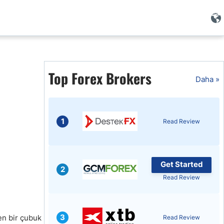
Top Forex Brokers
i
Daha »
1
Read Review
Get Started
2
Read Review
i
3
en bir çubuk
Read Review