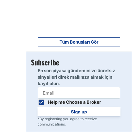
8
Read Review
9
Read Review
Tüm Bonusları Gör
Subscribe
10
Read Review
En son piyasa gündemini ve ücretsiz
sinyalleri direk mailınıza almak için
kayıt olun.
Help me Choose a Broker
Sign up
*By registering you agree to receive
communications.