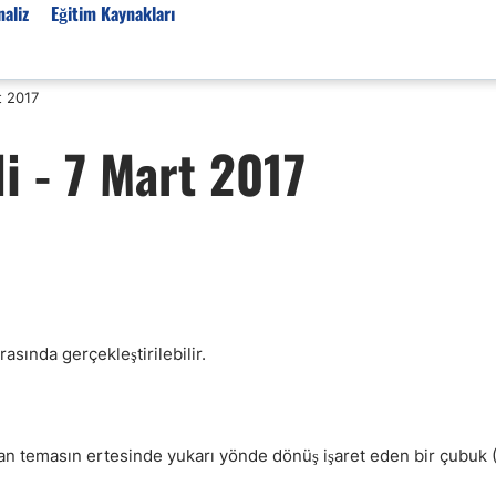
aliz
Eğitim Kaynakları
t 2017
Forex Haberleri
i - 7 Mart 2017
Türkiye Finans Haberler
Teknik Analiz
Temel Analiz
Forex Expo
Bülten
Detaylı Teknik Analizler
asında gerçekleştirilebilir.
EUR/TRY
USD/TRY
Ücretsiz Forex Sinyaller
an temasın ertesinde yukarı yönde dönüş işaret eden bir çubuk (
Altın Teknik Analiz