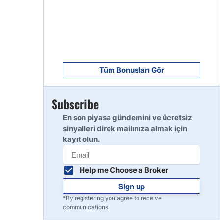
8
Read Review
9
Read Review
Tüm Bonusları Gör
Subscribe
10
Read Review
En son piyasa gündemini ve ücretsiz
sinyalleri direk mailınıza almak için
kayıt olun.
Help me Choose a Broker
Sign up
*By registering you agree to receive
communications.