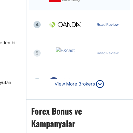
4
Read Review
 eden bir
5
Read Review
6
Read Review
 yutan
View More Brokers
Forex Bonus ve
7
Read Review
Kampanyalar