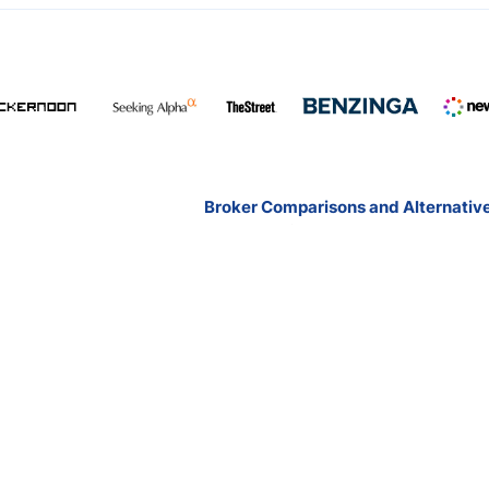
Broker Comparisons and Alternativ
Exness vs Octa
Exness vs XM
Pepperstone vs IC Markets
Forex vs Oanda
Blackbull vs FP Markets
All broker comparisions