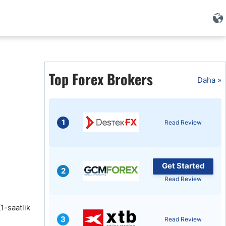
Top Forex Brokers
i
Daha »
1
Read Review
Get Started
2
Read Review
i
1-saatlik
3
Read Review