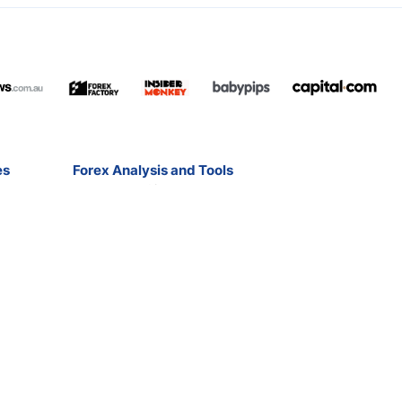
es
Forex Analysis and Tools
Free Forex Signals
Forex Ebooks
Contact
Broker Reviews
Market Analysis