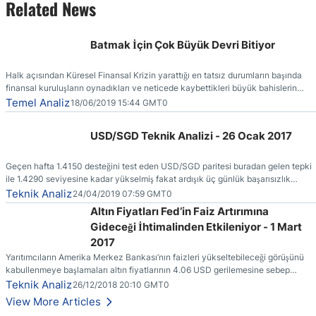
Related News
Batmak İçin Çok Büyük Devri Bitiyor
Halk açısından Küresel Finansal Krizin yarattığı en tatsız durumların başında
finansal kuruluşların oynadıkları ve neticede kaybettikleri büyük bahislerin
faturasının kendilerine (vergi ödeyenlere) kesilmiş olmasıdır.
Temel Analiz
18/06/2019 15:44 GMT0
USD/SGD Teknik Analizi - 26 Ocak 2017
Geçen hafta 1.4150 desteğini test eden USD/SGD paritesi buradan gelen tepki
ile 1.4290 seviyesine kadar yükselmiş fakat ardışık üç günlük başarısızlık
ertesinde yönünü yeniden aşağı çevirmiştir.
Teknik Analiz
24/04/2019 07:59 GMT0
Altın Fiyatları Fed’in Faiz Artırımına
Gideceği İhtimalinden Etkileniyor - 1 Mart
2017
Yarıtımcıların Amerika Merkez Bankası’nın faizleri yükseltebileceği görüşünü
kabullenmeye başlamaları altın fiyatlarının 4.06 USD gerilemesine sebep
olmuştur.
Teknik Analiz
26/12/2018 20:10 GMT0
View More Articles