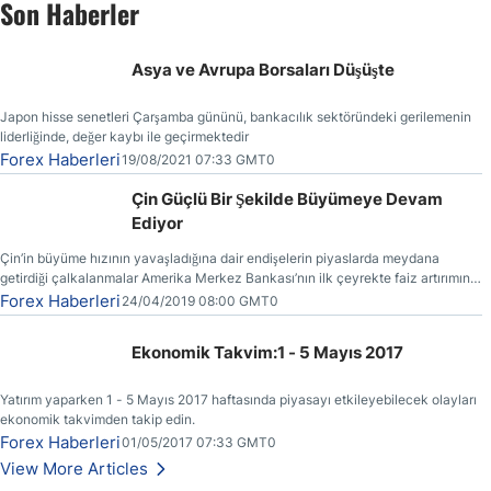
Son Haberler
Asya ve Avrupa Borsaları Düşüşte
Japon hisse senetleri Çarşamba gününü, bankacılık sektöründeki gerilemenin
liderliğinde, değer kaybı ile geçirmektedir
Forex Haberleri
19/08/2021 07:33 GMT0
Çin Güçlü Bir Şekilde Büyümeye Devam
Ediyor
Çin’in büyüme hızının yavaşladığına dair endişelerin piyaslarda meydana
getirdiği çalkalanmalar Amerika Merkez Bankası’nın ilk çeyrekte faiz artırımına
gitmemesinin başlıca sebeplerinden bir tanesi olmuştur.
Forex Haberleri
24/04/2019 08:00 GMT0
Ekonomik Takvim:1 - 5 Mayıs 2017
Yatırım yaparken 1 - 5 Mayıs 2017 haftasında piyasayı etkileyebilecek olayları
ekonomik takvimden takip edin.
Forex Haberleri
01/05/2017 07:33 GMT0
View More Articles