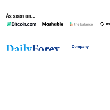
As seen on...
Company
About
FAQ
Contact
Terms of Service
Privacy Policy
Company Number: 611928540
info@dailyforex.com
2803 Philadelphia Pike
Suite B #287 Claymont, DE 19703, USA
Copyright 2026 Dailyforex LTD