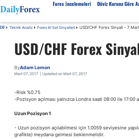
Forex İncelemeleri
Döviz Kuruna Göre An
USD/CHF Forex Sinyali - 7 Mar
Teknik Analiz
Forex Al Sat Sinyalleri
DF
Forex İncelemeleri
Döviz kuruna göre Analiz
Eğitim Kaynakları
USD/CHF Forex Sinyal
Forex Firmaları
EUR-USD
Forex Eğitimi
SPK Lisanslı Forex
EUR-TRY
Ekonomik Sözlük
Otomatik Forex
USD-JPY
Forex Nedir
By
Adam Lemon
Forex Sinyalleri
GBP-USD
İslami Forex
Mart 07, 2017 | Updated on Mart 07, 2017
Forex Ürünleri
USD-CHF
Forex Seminerleri
-Risk %0.75
Forex Kursları
USD-CAD
Forex Düzenlemeler
-Pozisyon açılması yalnızca Londra saati 08:00 ile 17:00 ar
Forex Bonusları
AUD-USD
Tüm Firmaların İncelemeleri
Altın
Uzun Pozisyon 1
Petrol
- Uzun pozisyon açılabilmesi için 1.0059 seviyesine yapıl
grafikte) meydana gelmesi beklenmelidir.