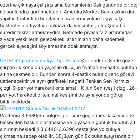
üzerine çıkmaya çalıştığı ama bu hamlenin Salı gününde bir doji
ile sonlandığı görülmektedir. Amerika Merkez Bankası’nın dün
yapılan toplantıda borçlanma oranlarını yukarı taşıyacağı
beklentisinin fiyatlara halihazırda yansıtılmış olduğunu bir
süredir tekrar etmekteydim. Neticede piyasa faiz artırımıdan
ziyade yetkililerin gelecekteki artırımların daha kademeli
gerçekleşeceğini söylemesine odaklanmıştır.
USD/TRY paritesinin fiyat hareketi
değerlendirildiğinde göze
çarpan ilk konu dün yaşanan düşüşün fiyatları 4-saatlik bulutun
altına çekmesidir. Bundan sonra 4-saatlik bulut direnç görevi
üstlenecektir ve aynı grafikteki negatif Tenkan Sen (kırmızı
çizgi, 9-periyot hareketli ortalama) - Kijun Sen (yeşil çizgi, 26-
periyot hareketli ortalama) kesişimi de aynı yönde görüş
bildirmektedir.
Paritenin 3.6680/65 bölgesi gerisine göç etmesi kısa vadede
hissedilen baskının artmasına ve piyasanın günlük bulutun alt
sınırının beklediği 3.6440-3.6390 desteğine yolculuğa
çıkmasına sebep olabilir. Düşüşün günlük bulut aşağısında bir