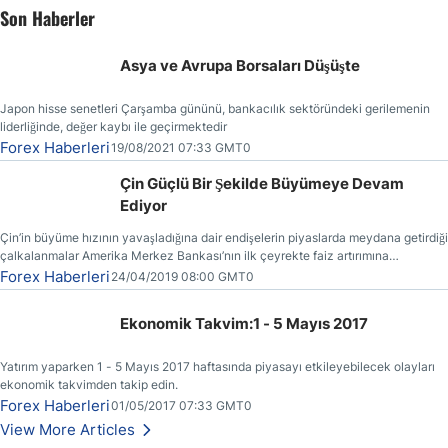
Son Haberler
Asya ve Avrupa Borsaları Düşüşte
Japon hisse senetleri Çarşamba gününü, bankacılık sektöründeki gerilemenin
liderliğinde, değer kaybı ile geçirmektedir
Forex Haberleri
19/08/2021 07:33 GMT0
Çin Güçlü Bir Şekilde Büyümeye Devam
Ediyor
Çin’in büyüme hızının yavaşladığına dair endişelerin piyaslarda meydana getirdiği
çalkalanmalar Amerika Merkez Bankası’nın ilk çeyrekte faiz artırımına
gitmemesinin başlıca sebeplerinden bir tanesi olmuştur.
Forex Haberleri
24/04/2019 08:00 GMT0
Ekonomik Takvim:1 - 5 Mayıs 2017
Yatırım yaparken 1 - 5 Mayıs 2017 haftasında piyasayı etkileyebilecek olayları
ekonomik takvimden takip edin.
Forex Haberleri
01/05/2017 07:33 GMT0
View More Articles