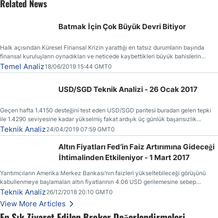
Related News
Batmak İçin Çok Büyük Devri Bitiyor
Halk açısından Küresel Finansal Krizin yarattığı en tatsız durumların başında
finansal kuruluşların oynadıkları ve neticede kaybettikleri büyük bahislerin
faturasının kendilerine (vergi ödeyenlere) kesilmiş olmasıdır.
Temel Analiz
18/06/2019 15:44 GMT0
USD/SGD Teknik Analizi - 26 Ocak 2017
Geçen hafta 1.4150 desteğini test eden USD/SGD paritesi buradan gelen tepki
ile 1.4290 seviyesine kadar yükselmiş fakat ardışık üç günlük başarısızlık
ertesinde yönünü yeniden aşağı çevirmiştir.
Teknik Analiz
24/04/2019 07:59 GMT0
Altın Fiyatları Fed’in Faiz Artırımına Gideceği
İhtimalinden Etkileniyor - 1 Mart 2017
Yarıtımcıların Amerika Merkez Bankası’nın faizleri yükseltebileceği görüşünü
kabullenmeye başlamaları altın fiyatlarının 4.06 USD gerilemesine sebep
olmuştur.
Teknik Analiz
26/12/2018 20:10 GMT0
View More Articles
En Sık Ziyaret Edilen Broker Değerlendirmeleri