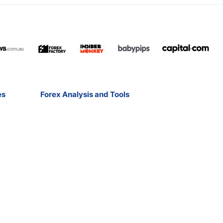
es
Forex Analysis and Tools
Free Forex Signals
Forex Ebooks
Contact
Broker Reviews
Market Analysis