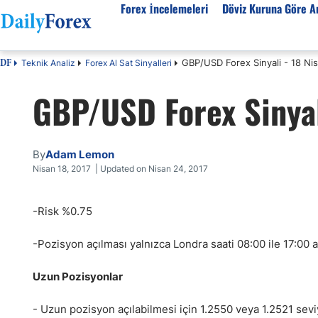
Forex İncelemeleri
Döviz Kuruna Göre An
GBP/USD Forex Sinyali - 18 Ni
Teknik Analiz
Forex Al Sat Sinyalleri
DF
Forex İncelemeleri
Döviz kuruna göre Analiz
Eğitim Kaynakları
GBP/USD Forex Sinyal
Forex Firmaları
EUR-USD
Forex Eğitimi
SPK Lisanslı Forex
EUR-TRY
Ekonomik Sözlük
Otomatik Forex
USD-JPY
Forex Nedir
By
Adam Lemon
Forex Sinyalleri
GBP-USD
İslami Forex
Nisan 18, 2017 | Updated on Nisan 24, 2017
Forex Ürünleri
USD-CHF
Forex Seminerleri
-Risk %0.75
Forex Kursları
USD-CAD
Forex Düzenlemeler
Forex Bonusları
AUD-USD
-Pozisyon açılması yalnızca Londra saati 08:00 ile 17:00 ar
Tüm Firmaların İncelemeleri
Altın
Petrol
Uzun Pozisyonlar
- Uzun pozisyon açılabilmesi için 1.2550 veya 1.2521 sev