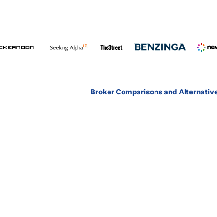
Broker Comparisons and Alternativ
Exness vs Octa
Exness vs XM
Pepperstone vs IC Markets
Forex vs Oanda
Blackbull vs FP Markets
All broker comparisions