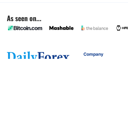
As seen on...
Company
About
FAQ
Contact
Terms of Service
Privacy Policy
Company Number: 611928540
info@dailyforex.com
2803 Philadelphia Pike
Suite B #287 Claymont, DE 19703, USA
Copyright 2026 Dailyforex LTD