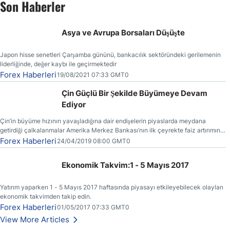
Son Haberler
Asya ve Avrupa Borsaları Düşüşte
Japon hisse senetleri Çarşamba gününü, bankacılık sektöründeki gerilemenin
liderliğinde, değer kaybı ile geçirmektedir
Forex Haberleri
19/08/2021 07:33 GMT0
Çin Güçlü Bir Şekilde Büyümeye Devam
Ediyor
Çin’in büyüme hızının yavaşladığına dair endişelerin piyaslarda meydana
getirdiği çalkalanmalar Amerika Merkez Bankası’nın ilk çeyrekte faiz artırımına
gitmemesinin başlıca sebeplerinden bir tanesi olmuştur.
Forex Haberleri
24/04/2019 08:00 GMT0
Ekonomik Takvim:1 - 5 Mayıs 2017
Yatırım yaparken 1 - 5 Mayıs 2017 haftasında piyasayı etkileyebilecek olayları
ekonomik takvimden takip edin.
Forex Haberleri
01/05/2017 07:33 GMT0
View More Articles