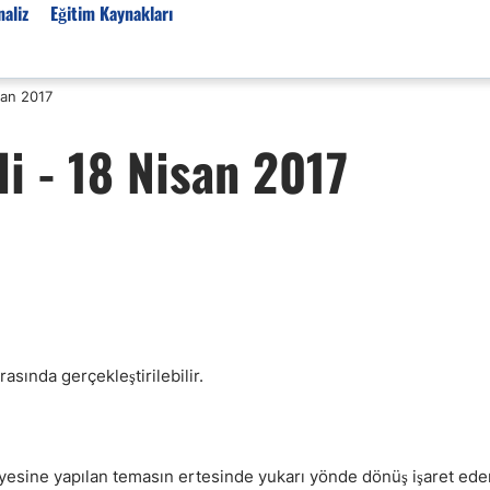
aliz
Eğitim Kaynakları
san 2017
Forex Haberleri
i - 18 Nisan 2017
Türkiye Finans Haberler
Teknik Analiz
Temel Analiz
Forex Expo
Bülten
Detaylı Teknik Analizler
EUR/TRY
asında gerçekleştirilebilir.
USD/TRY
Ücretsiz Forex Sinyaller
Altın Teknik Analiz
iyesine yapılan temasın ertesinde yukarı yönde dönüş işaret ede