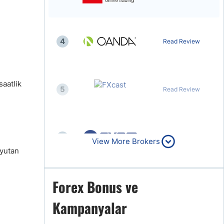
4
Read Review
saatlik
5
Read Review
6
Read Review
View More Brokers
 yutan
Forex Bonus ve
7
Read Review
Kampanyalar