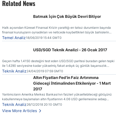
Related News
Batmak İçin Çok Büyük Devri Bitiyor
Halk açısından Küresel Finansal Krizin yarattığı en tatsız durumların başında
finansal kuruluşların oynadıkları ve neticede kaybettikleri büyük bahislerin
faturasının kendilerine (vergi ödeyenlere) kesilmiş olmasıdır.
Temel Analiz
18/06/2019 15:44 GMT0
USD/SGD Teknik Analizi - 26 Ocak 2017
Geçen hafta 1.4150 desteğini test eden USD/SGD paritesi buradan gelen tepki
ile 1.4290 seviyesine kadar yükselmiş fakat ardışık üç günlük başarısızlık
ertesinde yönünü yeniden aşağı çevirmiştir.
Teknik Analiz
24/04/2019 07:59 GMT0
Altın Fiyatları Fed’in Faiz Artırımına
Gideceği İhtimalinden Etkileniyor - 1 Mart
2017
Yarıtımcıların Amerika Merkez Bankası’nın faizleri yükseltebileceği görüşünü
kabullenmeye başlamaları altın fiyatlarının 4.06 USD gerilemesine sebep
olmuştur.
Teknik Analiz
26/12/2018 20:10 GMT0
View More Articles