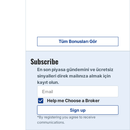
8
Read Review
9
Read Review
Tüm Bonusları Gör
Subscribe
10
Read Review
En son piyasa gündemini ve ücretsiz
sinyalleri direk mailınıza almak için
kayıt olun.
Help me Choose a Broker
Sign up
*By registering you agree to receive
communications.