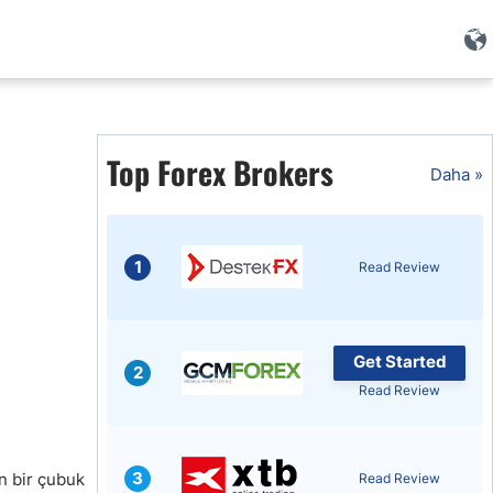
Top Forex Brokers
i
Daha »
1
Read Review
Get Started
2
Read Review
i
3
n bir çubuk
Read Review