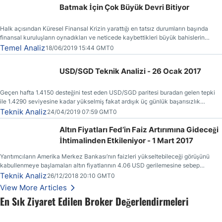
Batmak İçin Çok Büyük Devri Bitiyor
Halk açısından Küresel Finansal Krizin yarattığı en tatsız durumların başında
finansal kuruluşların oynadıkları ve neticede kaybettikleri büyük bahislerin
faturasının kendilerine (vergi ödeyenlere) kesilmiş olmasıdır.
Temel Analiz
18/06/2019 15:44 GMT0
USD/SGD Teknik Analizi - 26 Ocak 2017
Geçen hafta 1.4150 desteğini test eden USD/SGD paritesi buradan gelen tepki
ile 1.4290 seviyesine kadar yükselmiş fakat ardışık üç günlük başarısızlık
ertesinde yönünü yeniden aşağı çevirmiştir.
Teknik Analiz
24/04/2019 07:59 GMT0
Altın Fiyatları Fed’in Faiz Artırımına Gideceği
İhtimalinden Etkileniyor - 1 Mart 2017
Yarıtımcıların Amerika Merkez Bankası’nın faizleri yükseltebileceği görüşünü
kabullenmeye başlamaları altın fiyatlarının 4.06 USD gerilemesine sebep
olmuştur.
Teknik Analiz
26/12/2018 20:10 GMT0
View More Articles
En Sık Ziyaret Edilen Broker Değerlendirmeleri