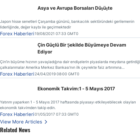
Asya ve Avrupa Borsaları Düşüşte
Japon hisse senetleri Çarşamba gününü, bankacılık sektöründeki gerilemenin
liderliğinde, değer kaybı ile geçirmektedir
Forex Haberleri
19/08/2021 07:33 GMT0
Çin Güçlü Bir Şekilde Büyümeye Devam
Ediyor
Çin’in büyüme hızının yavaşladığına dair endişelerin piyaslarda meydana getirdiği
çalkalanmalar Amerika Merkez Bankası’nın ilk çeyrekte faiz artırımına
gitmemesinin başlıca sebeplerinden bir tanesi olmuştur.
Forex Haberleri
24/04/2019 08:00 GMT0
Ekonomik Takvim:1 - 5 Mayıs 2017
Yatırım yaparken 1 - 5 Mayıs 2017 haftasında piyasayı etkileyebilecek olayları
ekonomik takvimden takip edin.
Forex Haberleri
01/05/2017 07:33 GMT0
View More Articles
Related News