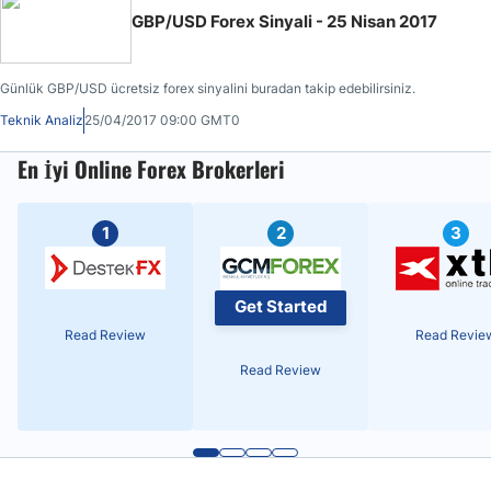
GBP/USD Forex Sinyali - 25 Nisan 2017
Günlük GBP/USD ücretsiz forex sinyalini buradan takip edebilirsiniz.
Teknik Analiz
25/04/2017 09:00 GMT0
En İyi Online Forex Brokerleri
1
2
3
Get Started
Read Review
Read Revie
Read Review