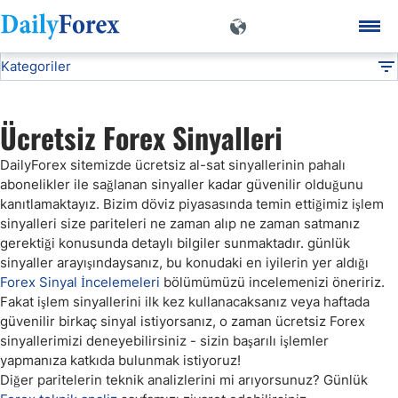
Kategoriler
Forex Al Sat Sinyalleri
Teknik Analiz
DF
EUR/TRY
Ücretsiz Forex Sinyalleri
DailyForex sitemizde ücretsiz al-sat sinyallerinin pahalı
USD/TRY
abonelikler ile sağlanan sinyaller kadar güvenilir olduğunu
kanıtlamaktayız. Bizim döviz piyasasında temin ettiğimiz işlem
Forex Al Sat Sinyalleri
sinyalleri size pariteleri ne zaman alıp ne zaman satmanız
gerektiği konusunda detaylı bilgiler sunmaktadır. günlük
sinyaller arayışındaysanız, bu konudaki en iyilerin yer aldığı
Altın Teknik Analiz
Forex Sinyal İncelemeleri
bölümümüzü incelemenizi öneririz.
Fakat işlem sinyallerini ilk kez kullanacaksanız veya haftada
güvenilir birkaç sinyal istiyorsanız, o zaman ücretsiz Forex
Haftalık Analiz
sinyallerimizi deneyebilirsiniz - sizin başarılı işlemler
yapmanıza katkıda bulunmak istiyoruz!
Diğer paritelerin teknik analizlerini mi arıyorsunuz? Günlük