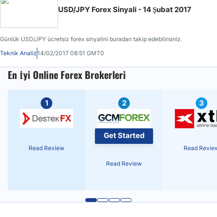
USD/JPY Forex Sinyali - 14 Şubat 2017
Günlük USD/JPY ücretsiz forex sinyalini buradan takip edebilirsiniz.
Teknik Analiz
14/02/2017 08:51 GMT0
En İyi Online Forex Brokerleri
1
2
3
Get Started
Read Review
Read Revie
Read Review