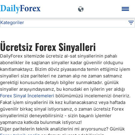
Kategoriler
Forex Al Sat Sinyalleri
Teknik Analiz
DF
EUR/TRY
Ücretsiz Forex Sinyalleri
DailyForex sitemizde ücretsiz al-sat sinyallerinin pahalı
USD/TRY
abonelikler ile sağlanan sinyaller kadar güvenilir olduğunu
kanıtlamaktayız. Bizim döviz piyasasında temin ettiğimiz işlem
Forex Al Sat Sinyalleri
sinyalleri size pariteleri ne zaman alıp ne zaman satmanız
gerektiği konusunda detaylı bilgiler sunmaktadır. günlük
sinyaller arayışındaysanız, bu konudaki en iyilerin yer aldığı
Altın Teknik Analiz
Forex Sinyal İncelemeleri
bölümümüzü incelemenizi öneririz.
Fakat işlem sinyallerini ilk kez kullanacaksanız veya haftada
güvenilir birkaç sinyal istiyorsanız, o zaman ücretsiz Forex
Haftalık Analiz
sinyallerimizi deneyebilirsiniz - sizin başarılı işlemler
yapmanıza katkıda bulunmak istiyoruz!
Diğer paritelerin teknik analizlerini mi arıyorsunuz? Günlük