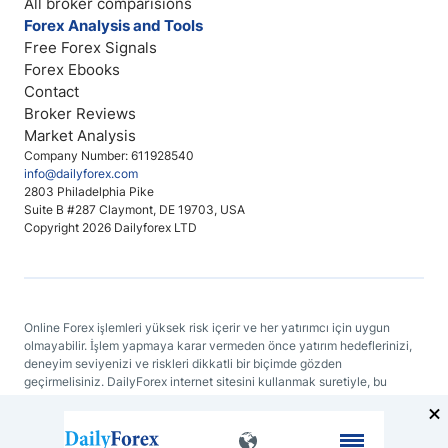
All broker comparisions
Forex Analysis and Tools
Free Forex Signals
Forex Ebooks
Contact
Broker Reviews
Market Analysis
Company Number: 611928540
info@dailyforex.com
2803 Philadelphia Pike
Suite B #287 Claymont, DE 19703, USA
Copyright 2026 Dailyforex LTD
Online Forex işlemleri yüksek risk içerir ve her yatırımcı için uygun
olmayabilir. İşlem yapmaya karar vermeden önce yatırım hedeflerinizi,
deneyim seviyenizi ve riskleri dikkatli bir biçimde gözden
geçirmelisiniz. DailyForex internet sitesini kullanmak suretiyle, bu
sitenin herhangi bir yerinde bulunan bir bilgiyi temel alan kararlar
konusunda DailyForex'i veya bağlantılı web sitelerini sorumlu
tutmayacağınızı baştan kabul etmiş sayılırsınız.