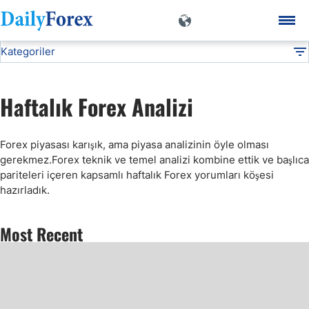
Kategoriler
Haftalık Analiz
Teknik Analiz
DF
EUR/TRY
Haftalık Forex Analizi
USD/TRY
Forex piyasası karışık, ama piyasa analizinin öyle olması
gerekmez.Forex teknik ve temel analizi kombine ettik ve başlıca
Forex Al Sat Sinyalleri
pariteleri içeren kapsamlı haftalık Forex yorumları köşesi
hazırladık.
Altın Teknik Analiz
Most Recent
Haftalık Analiz