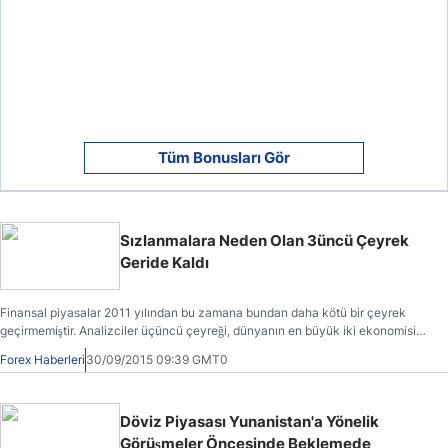
Tüm Bonusları Gör
Sızlanmalara Neden Olan 3üncü Çeyrek
Geride Kaldı
Finansal piyasalar 2011 yılından bu zamana bundan daha kötü bir çeyrek
geçirmemiştir. Analizciler üçüncü çeyreği, dünyanın en büyük iki ekonomisini
vuran travmaların bir araya geldiği bir dönem olarak nitelendirmektedir.
Forex Haberleri
30/09/2015 09:39 GMT0
Döviz Piyasası Yunanistan'a Yönelik
Görüşmeler Öncesinde Beklemede