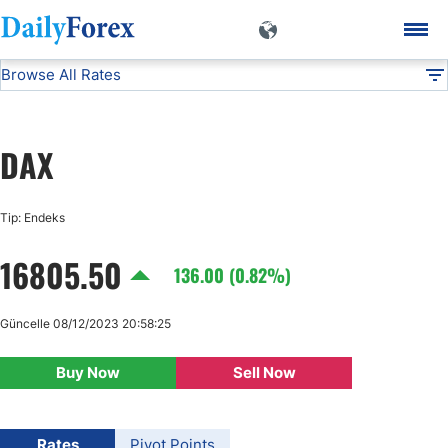
Browse All Rates
DAX
Indices
DF
EUR/USD
DAX
USD/JPY
Tip: Endeks
GBP/USD
16805.50
136.00 (0.82%)
USD/CHF
Güncelle 08/12/2023 20:58:25
USD/CAD
Buy Now
Sell Now
AUD/USD
Rates
Pivot Points