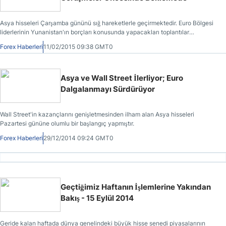
Asya hisseleri Çarşamba gününü sığ hareketlerle geçirmektedir. Euro Bölgesi
liderlerinin Yunanistan'ın borçları konusunda yapacakları toplantılar
öncesinde Wall Street'in artı bölgede kapanış gerçekleştirmesi döviz
Forex Haberleri
11/02/2015 09:38 GMT0
piyasasındaki hareketliliği azaltmıştır.
Asya ve Wall Street İlerliyor; Euro
Dalgalanmayı Sürdürüyor
Wall Street'in kazançlarını genişletmesinden ilham alan Asya hisseleri
Pazartesi gününe olumlu bir başlangıç yapmıştır.
Forex Haberleri
29/12/2014 09:24 GMT0
Geçtiğimiz Haftanın İşlemlerine Yakından
Bakış - 15 Eylül 2014
Geride kalan haftada dünya genelindeki büyük hisse senedi piyasalarının