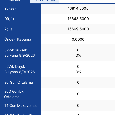
USD/BRL
Yüksek
16814.5000
Düşük
16643.5000
Bitcoin/USD
Açılış
16669.5000
Gold
Önceki Kapama
0.0000
52Wk Yüksek
0
Crude Oil
Bu yana 8/9/2026
0%
52Wk Düşük
0
All Currencies
Bu yana 8/9/2026
0%
Commodities
20 Gün Ortalama
0
200 Günlük
0
Ortalama
Indices
14 Gün Mukavemet
0