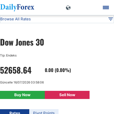
Browse All Rates
Dow Jones 30
Indices
DF
EUR/USD
Dow Jones 30
USD/JPY
Tip: Endeks
GBP/USD
52658.64
0.00 (0.00%)
USD/CHF
Güncelle 16/07/2026 03:58:06
USD/CAD
Buy Now
Sell Now
AUD/USD
Rates
Pivot Points