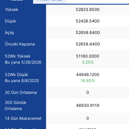
USD/BRL
Yüksek
52823.9500
Düşük
52428.5400
Bitcoin/USD
Açılış
52658.6400
Gold
Önceki Kapama
52658.6400
52Wk Yüksek
51160.0000
Crude Oil
Bu yana 5/28/2026
3.25%
52Wk Düşük
44946.1200
All Currencies
Bu yana 8/8/2025
16.65%
Commodities
20 Gün Ortalama
0
200 Günlük
48930.9119
Ortalama
Indices
14 Gün Mukavemet
0