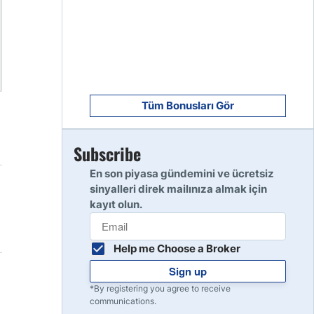
8
Read Review
9
Read Review
Tüm Bonusları Gör
Subscribe
10
Read Review
En son piyasa gündemini ve ücretsiz
sinyalleri direk mailınıza almak için
kayıt olun.
Help me Choose a Broker
Sign up
*By registering you agree to receive
communications.