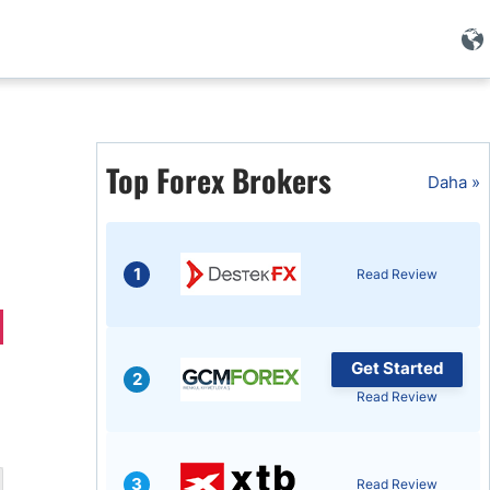
i
Top Forex Brokers
Daha »
1
Read Review
Get Started
2
Read Review
i
3
Read Review