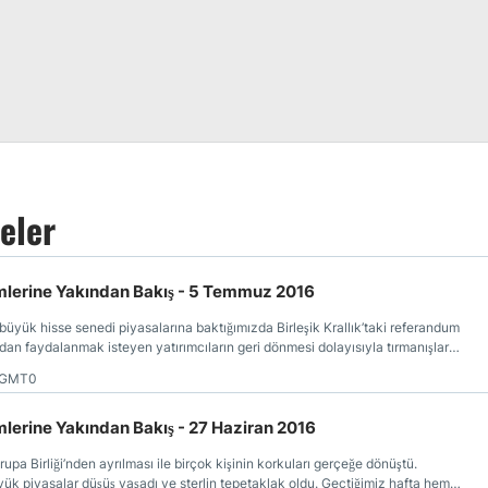
eler
emlerine Yakından Bakış - 5 Temmuz 2016
üyük hisse senedi piyasalarına baktığımızda Birleşik Krallık’taki referandum
an faydalanmak isteyen yatırımcıların geri dönmesi dolayısıyla tırmanışlar
8 GMT0
mlerine Yakından Bakış - 27 Haziran 2016
rupa Birliği’nden ayrılması ile birçok kişinin korkuları gerçeğe dönüştü.
yük piyasalar düşüş yaşadı ve sterlin tepetaklak oldu. Geçtiğimiz hafta hem