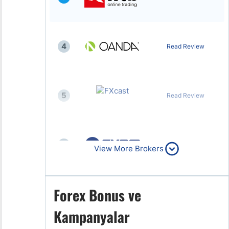
4
Read Review
5
Read Review
6
Read Review
View More Brokers
Forex Bonus ve
7
Read Review
Kampanyalar