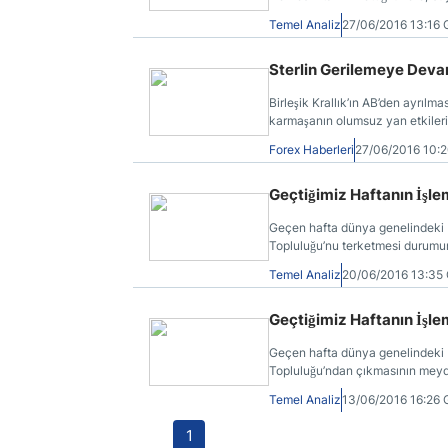
ayın hem de çeyreğin sonuna ge
Temel Analiz
27/06/2016 13:16
Sterlin Gerilemeye Devam
Birleşik Krallık’ın AB’den ayrılm
karmaşanın olumsuz yan etkiler
Forex Haberleri
27/06/2016 10:
Geçtiğimiz Haftanın İşle
Geçen hafta dünya genelindeki b
Topluluğu’nu terketmesi durumun
görmekteyiz.
Temel Analiz
20/06/2016 13:3
Geçtiğimiz Haftanın İşle
Geçen hafta dünya genelindeki b
Topluluğu’ndan çıkmasının meyda
düşüşlerin yaşandığını görmekte
Temel Analiz
13/06/2016 16:26
1