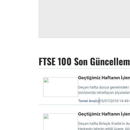
FTSE 100 Son Güncellem
Geçtiğimiz Haftanın İşl
Geçen hafta dünya genelindeki b
sonrasında rahatlayan piyasalard
yaşandığını görmekteyiz.
Temel Analiz
05/07/2016 14:4
Geçtiğimiz Haftanın İşle
Geçen hafta Birleşik Krallık’ın Av
Herkesin tahmin ettiği üzere, bü