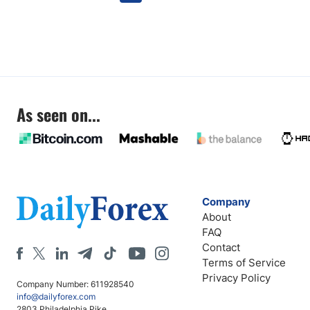
As seen on...
Company
About
FAQ
Contact
Terms of Service
Privacy Policy
Company Number: 611928540
info@dailyforex.com
2803 Philadelphia Pike