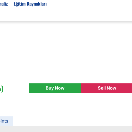
aliz
Eğitim Kaynakları
Forex Haberleri
Türkiye Finans Haberler
Teknik Analiz
Temel Analiz
Forex Expo
Bülten
%)
Buy Now
Sell Now
Detaylı Teknik Analizler
EUR/TRY
USD/TRY
Ücretsiz Forex Sinyaller
ints
Altın Teknik Analiz