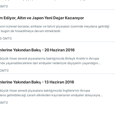
lmiş olmamızdan dolayı daha genel bir değerlendirme yapacağız.
 GMT0
 Ediyor, Altın ve Japon Yeni Değer Kazanıyor
asının küresel borsalar, emtialar ve tahvil piyasaları üzerinde meydana getirdiği
i bugün de hissedilmeye devam etmektedir.
20 GMT0
mlerine Yakından Bakış - 20 Haziran 2016
üyük hisse senedi piyasalarına baktığımızda Birleşik Krallık’ın Avrupa
da yaşanabileceklere dair endişeler nedeniyle düşüşlerin yaşandığını
5 GMT0
mlerine Yakından Bakış - 13 Haziran 2016
üyük hisse senedi piyasalara baktığımızda İngiltere’nin Avrupa
na getirebileceği zararlı etkilerden kaynaklanan endişeler dolayısıyla
yiz.
 GMT0