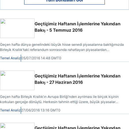
Geçtiğimiz Haftanın İşlemlerine Yakından
Bakış - 5 Temmuz 2016
Geçen hafta dünya genelindeki büyük hisse senedi piyasalarına baktığımızda
Birleşik Krallık’taki referandum sonrasında rahatlayan piyasalardan
faydalanmak isteyen yatırımcıların geri dönmesi dolayısıyla tırmanışlar
Temel Analiz
05/07/2016 14:48 GMT0
yaşandığını görmekteyiz.
Geçtiğimiz Haftanın İşlemlerine Yakından
Bakış - 27 Haziran 2016
Geçen hafta Birleşik Krallık’ın Avrupa Birliği’nden ayrılması ile birçok kişinin
korkuları gerçeğe dönüştü. Herkesin tahmin ettiği üzere, büyük piyasalar
düşüş yaşadı ve sterlin tepetaklak oldu. Geçtiğimiz hafta hem ayın hem de
Temel Analiz
27/06/2016 13:16 GMT0
çeyreğin sonuna gelmiş olmamızdan dolayı daha genel bir değerlendirme
yapacağız.
Geçtiğimiz Haftanın İşlemlerine Yakından