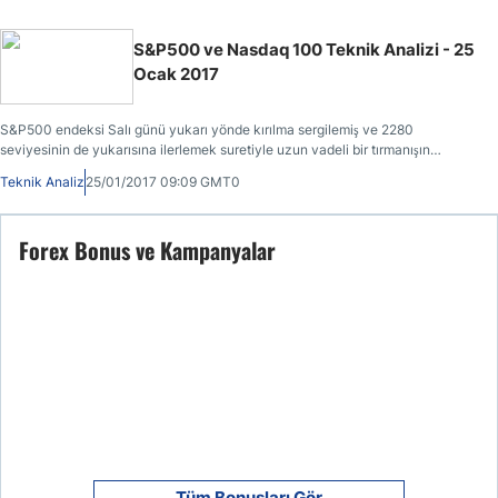
S&P500 ve Nasdaq 100 Teknik Analizi - 25
Ocak 2017
S&P500 endeksi Salı günü yukarı yönde kırılma sergilemiş ve 2280
seviyesinin de yukarısına ilerlemek suretiyle uzun vadeli bir tırmanışın
yaşanacağının sinyalini vermiştir.Nasdaq 100 endeksi de Salı günü yukarı
Teknik Analiz
25/01/2017 09:09 GMT0
yönde belirgin bir kırılma yaşamıştır.
Forex Bonus ve Kampanyalar
Tüm Bonusları Gör