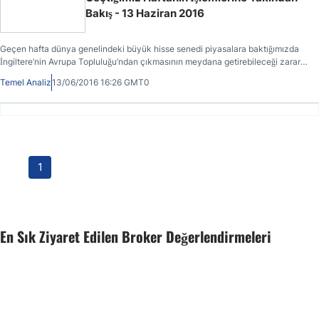
Bakış - 13 Haziran 2016
Geçen hafta dünya genelindeki büyük hisse senedi piyasalara baktığımızda
İngiltere’nin Avrupa Topluluğu’ndan çıkmasının meydana getirebileceği zararlı
etkilerden kaynaklanan endişeler dolayısıyla düşüşlerin yaşandığını
Temel Analiz
13/06/2016 16:26 GMT0
görmekteyiz.
1
En Sık Ziyaret Edilen Broker Değerlendirmeleri