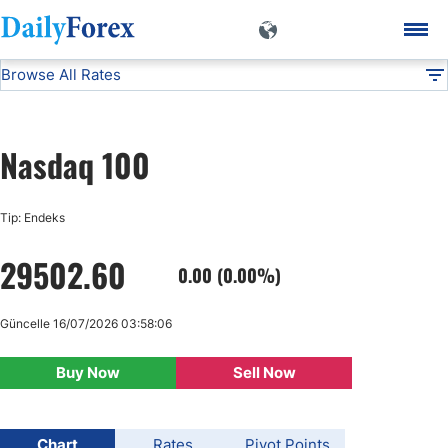
Browse All Rates
Nasdaq 100
Indices
DF
EUR/USD
Nasdaq 100
USD/JPY
Tip: Endeks
GBP/USD
29502.60
0.00 (0.00%)
USD/CHF
Güncelle 16/07/2026 03:58:06
USD/CAD
Buy Now
Sell Now
AUD/USD
Chart
Rates
Pivot Points