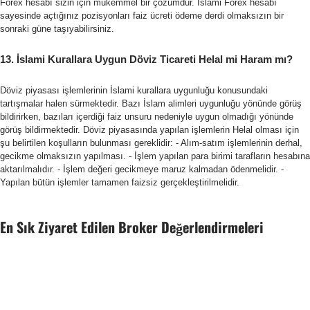
Forex hesabı sizin için mükemmel bir çözümdür. İslami Forex hesabı
sayesinde açtığınız pozisyonları faiz ücreti ödeme derdi olmaksızın bir
sonraki güne taşıyabilirsiniz.
13. İslami Kurallara Uygun Döviz Ticareti Helal mi Haram mı?
Döviz piyasası işlemlerinin İslami kurallara uygunluğu konusundaki
tartışmalar halen sürmektedir. Bazı İslam alimleri uygunluğu yönünde görüş
bildirirken, bazıları içerdiği faiz unsuru nedeniyle uygun olmadığı yönünde
görüş bildirmektedir. Döviz piyasasında yapılan işlemlerin Helal olması için
şu belirtilen koşulların bulunması gereklidir: - Alım-satım işlemlerinin derhal,
gecikme olmaksızın yapılması. - İşlem yapılan para birimi tarafların hesabına
aktarılmalıdır. - İşlem değeri gecikmeye maruz kalmadan ödenmelidir. -
Yapılan bütün işlemler tamamen faizsiz gerçekleştirilmelidir.
En Sık Ziyaret Edilen Broker Değerlendirmeleri