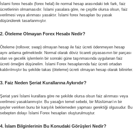
İslami forex hesabı (forex helal) ile normal hesap arasındaki tek fark, faiz
ücretlerinin olmamasıdır. İslami yasalara göre, ne çeşitle olursa olsun, faiz
verilmesi veya alınması yasaktır. İslami forex hesapları bu yasak
düşünülerek tasarlanmıştır.
2. Öteleme Olmayan Forex Hesabı Nedir?
Öteleme (rollover, swap) olmayan hesap ile faiz ücreti ödenmeyen hesap
aynı anlama gelmektedir. Normal olarak döviz ticareti piyasasının bir parçası
olan ve gecelik işlemlerin bir sonraki güne taşınmasında uygulanan faiz
ücreti örneğini düşünelim. İslami Forex hesaplarında faiz ücreti ortadan
kaldırılmıştır bu şekilde takas (öteleme) ücreti olmayan hesap olarak bilinirler.
3. Faiz Neden Şeriat Kurallarına Aykırıdır?
Şeriat yani İslami kurallara göre ne şekilde olursa olsun faiz alınması veya
verilmesi yasaklanmıştır. Bu yasağın temel sebebi, bir Müslüman’ın bir
şeyler verirken bunu bir karşılık beklemeden yapması gerektiği olgusudur. Bu
sebepten dolayı İslami Forex hesapları oluşturulmuştur.
4. İslam Bilginlerinin Bu Konudaki Görüşleri Nedir?